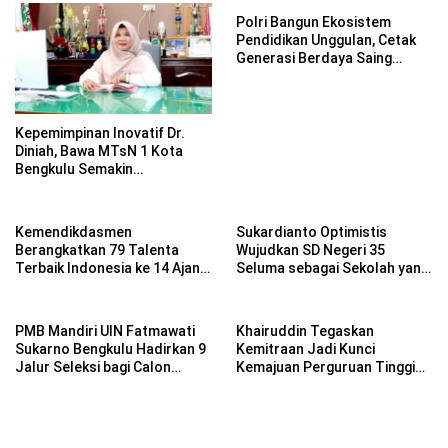
Polri Bangun Ekosistem
Pendidikan Unggulan, Cetak
Generasi Berdaya Saing
Global
Kepemimpinan Inovatif Dr.
Diniah, Bawa MTsN 1 Kota
Bengkulu Semakin
Berprestasi
Kemendikdasmen
Sukardianto Optimistis
Berangkatkan 79 Talenta
Wujudkan SD Negeri 35
Terbaik Indonesia ke 14 Ajang
Seluma sebagai Sekolah yang
Internasional
Berkualitas dan Berdaya
Saing
PMB Mandiri UIN Fatmawati
Khairuddin Tegaskan
Sukarno Bengkulu Hadirkan 9
Kemitraan Jadi Kunci
Jalur Seleksi bagi Calon
Kemajuan Perguruan Tinggi
Mahasiswa
Keagamaan Islam