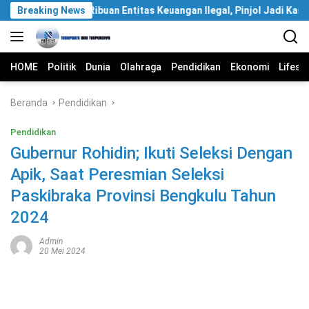
Langsung
OJK Berantas Ribuan Entitas Keuangan Ilegal, Pinjol Jadi Kasus T
Breaking News
ke
konten
HOME
Politik
Dunia
Olahraga
Pendidikan
Ekonomi
Lifest
Beranda
Pendidikan
Pendidikan
Gubernur Rohidin; Ikuti Seleksi Dengan
Apik, Saat Peresmian Seleksi
Paskibraka Provinsi Bengkulu Tahun
2024
Admin
20 Mei 2024