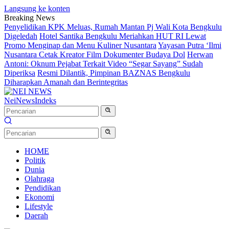
Langsung ke konten
Breaking News
Penyelidikan KPK Meluas, Rumah Mantan Pj Wali Kota Bengkulu
Digeledah
Hotel Santika Bengkulu Meriahkan HUT RI Lewat
Promo Menginap dan Menu Kuliner Nusantara
Yayasan Putra ‘Ilmi
Nusantara Cetak Kreator Film Dokumenter Budaya Dol
Herwan
Antoni: Oknum Pejabat Terkait Video “Segar Sayang” Sudah
Diperiksa
Resmi Dilantik, Pimpinan BAZNAS Bengkulu
Diharapkan Amanah dan Berintegritas
NeiNews
Indeks
HOME
Politik
Dunia
Olahraga
Pendidikan
Ekonomi
Lifestyle
Daerah