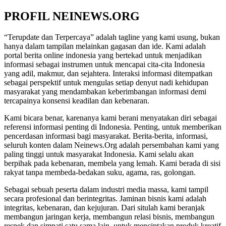
PROFIL NEINEWS.ORG
“Terupdate dan Terpercaya” adalah tagline yang kami usung, bukan
hanya dalam tampilan melainkan gagasan dan ide. Kami adalah
portal berita online indonesia yang bertekad untuk menjadikan
informasi sebagai instrumen untuk mencapai cita-cita Indonesia
yang adil, makmur, dan sejahtera. Interaksi informasi ditempatkan
sebagai perspektif untuk mengulas setiap denyut nadi kehidupan
masyarakat yang mendambakan keberimbangan informasi demi
tercapainya konsensi keadilan dan kebenaran.
Kami bicara benar, karenanya kami berani menyatakan diri sebagai
referensi informasi penting di Indonesia. Penting, untuk memberikan
pencerdasan informasi bagi masyarakat. Berita-berita, informasi,
seluruh konten dalam Neinews.Org adalah persembahan kami yang
paling tinggi untuk masyarakat Indonesia. Kami selalu akan
berpihak pada kebenaran, membela yang lemah. Kami berada di sisi
rakyat tanpa membeda-bedakan suku, agama, ras, golongan.
Sebagai sebuah peserta dalam industri media massa, kami tampil
secara profesional dan berintegritas. Jaminan bisnis kami adalah
integritas, kebenaran, dan kejujuran. Dari situlah kami beranjak
membangun jaringan kerja, membangun relasi bisnis, membangun
respek dan simpati satu sama lain, untuk menciptakan produk kreatif