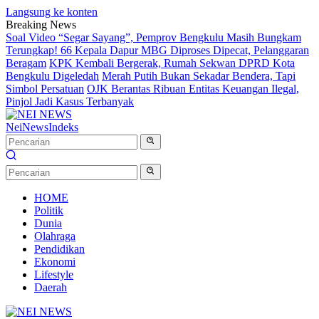
Langsung ke konten
Breaking News
Soal Video “Segar Sayang”, Pemprov Bengkulu Masih Bungkam
Terungkap! 66 Kepala Dapur MBG Diproses Dipecat, Pelanggaran
Beragam
KPK Kembali Bergerak, Rumah Sekwan DPRD Kota
Bengkulu Digeledah
Merah Putih Bukan Sekadar Bendera, Tapi
Simbol Persatuan
OJK Berantas Ribuan Entitas Keuangan Ilegal,
Pinjol Jadi Kasus Terbanyak
NeiNews
Indeks
HOME
Politik
Dunia
Olahraga
Pendidikan
Ekonomi
Lifestyle
Daerah