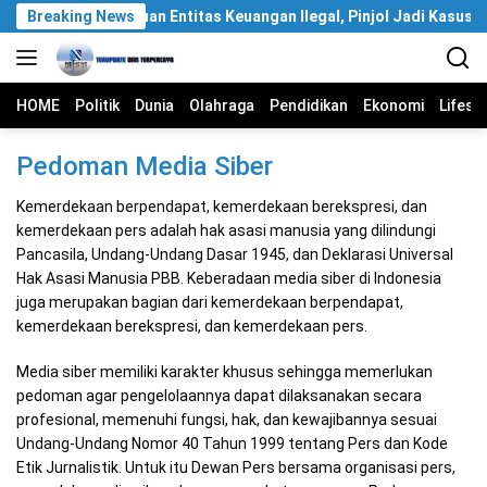
Langsung
 Berantas Ribuan Entitas Keuangan Ilegal, Pinjol Jadi Kasus Terba
Breaking News
ke
konten
HOME
Politik
Dunia
Olahraga
Pendidikan
Ekonomi
Lifest
Pedoman Media Siber
Kemerdekaan berpendapat, kemerdekaan berekspresi, dan
kemerdekaan pers adalah hak asasi manusia yang dilindungi
Pancasila, Undang-Undang Dasar 1945, dan Deklarasi Universal
Hak Asasi Manusia PBB. Keberadaan media siber di Indonesia
juga merupakan bagian dari kemerdekaan berpendapat,
kemerdekaan berekspresi, dan kemerdekaan pers.
Media siber memiliki karakter khusus sehingga memerlukan
pedoman agar pengelolaannya dapat dilaksanakan secara
profesional, memenuhi fungsi, hak, dan kewajibannya sesuai
Undang-Undang Nomor 40 Tahun 1999 tentang Pers dan Kode
Etik Jurnalistik. Untuk itu Dewan Pers bersama organisasi pers,