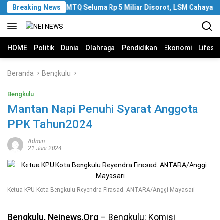
Langsung
Breaking News
Anggaran MTQ Seluma Rp 5 Miliar Disorot, LSM Cahaya Mint
ke
konten
HOME
Politik
Dunia
Olahraga
Pendidikan
Ekonomi
Lifest
Beranda
Bengkulu
Bengkulu
Mantan Napi Penuhi Syarat Anggota
PPK Tahun2024
Admin
21 Juni 2024
Ketua KPU Kota Bengkulu Reyendra Firasad. ANTARA/Anggi Mayasari
Bengkulu, Neinews.Org
– Bengkulu: Komisi