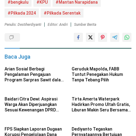
#bengkulu
#KPU
#Mantan Narapidana
#Pilkada 2024
#Pilkada Serentak
Penulis: Destiherdiyanti
Editor: Andri
Sumber Berita
Baca Juga
Arian Sosial Berbagi
Geruduk Mapolda, FABB
Pengalaman Pengajuan
Tuntut Penegakan Hukum
Program Sarpras Sawit dalam
Tanpa Tebang Pilih
Pelatihan BPDP
Baidari Citra Dewi: Aspirasi
Tirta Amerta Waterpark
Warga Akan Diperjuangkan
Hadirkan Promo Ultah Gratis,
Sesuai Kewenangan DPRD
Liburan Makin Seru Bersama
Provinsi Bengkulu
Keluarga
FPS Siapkan Laporan Dugaan
Dediyanto Tegaskan
Korupsi Pengelolaan Dana
Pernyataannya Bertujuan