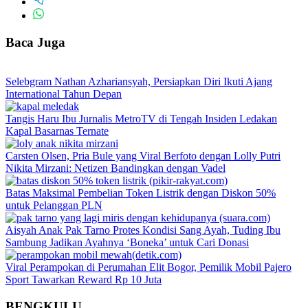
Baca Juga
Selebgram Nathan Azhariansyah, Persiapkan Diri Ikuti Ajang
International Tahun Depan
Tangis Haru Ibu Jurnalis MetroTV di Tengah Insiden Ledakan
Kapal Basarnas Ternate
Carsten Olsen, Pria Bule yang Viral Berfoto dengan Lolly Putri
Nikita Mirzani: Netizen Bandingkan dengan Vadel
Batas Maksimal Pembelian Token Listrik dengan Diskon 50%
untuk Pelanggan PLN
Aisyah Anak Pak Tarno Protes Kondisi Sang Ayah, Tuding Ibu
Sambung Jadikan Ayahnya ‘Boneka’ untuk Cari Donasi
Viral Perampokan di Perumahan Elit Bogor, Pemilik Mobil Pajero
Sport Tawarkan Reward Rp 10 Juta
BENGKULU