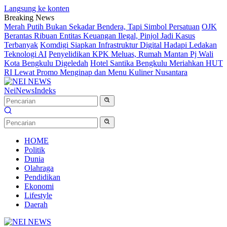
Langsung ke konten
Breaking News
Merah Putih Bukan Sekadar Bendera, Tapi Simbol Persatuan
OJK
Berantas Ribuan Entitas Keuangan Ilegal, Pinjol Jadi Kasus
Terbanyak
Komdigi Siapkan Infrastruktur Digital Hadapi Ledakan
Teknologi AI
Penyelidikan KPK Meluas, Rumah Mantan Pj Wali
Kota Bengkulu Digeledah
Hotel Santika Bengkulu Meriahkan HUT
RI Lewat Promo Menginap dan Menu Kuliner Nusantara
NeiNews
Indeks
HOME
Politik
Dunia
Olahraga
Pendidikan
Ekonomi
Lifestyle
Daerah