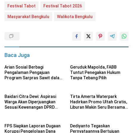
Festival Tabot
Festival Tabot 2026
Masyarakat Bengkulu
Walikota Bengkulu
Baca Juga
Arian Sosial Berbagi
Geruduk Mapolda, FABB
Pengalaman Pengajuan
Tuntut Penegakan Hukum
Program Sarpras Sawit dalam
Tanpa Tebang Pilih
Pelatihan BPDP
Baidari Citra Dewi: Aspirasi
Tirta Amerta Waterpark
Warga Akan Diperjuangkan
Hadirkan Promo Ultah Gratis,
Sesuai Kewenangan DPRD
Liburan Makin Seru Bersama
Provinsi Bengkulu
Keluarga
FPS Siapkan Laporan Dugaan
Dediyanto Tegaskan
Korupsi Pengelolaan Dana
Pernyataannya Bertujuan