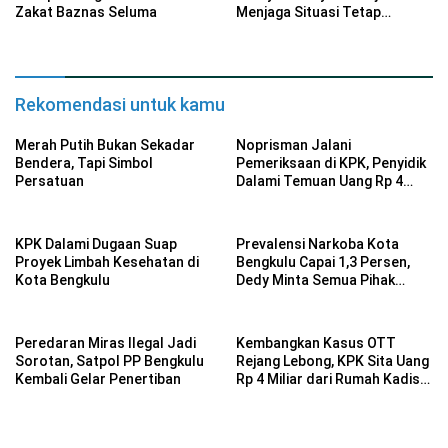
Zakat Baznas Seluma
Menjaga Situasi Tetap
Kondusif
Rekomendasi untuk kamu
Merah Putih Bukan Sekadar
Noprisman Jalani
Bendera, Tapi Simbol
Pemeriksaan di KPK, Penyidik
Persatuan
Dalami Temuan Uang Rp 4
Miliar
KPK Dalami Dugaan Suap
Prevalensi Narkoba Kota
Proyek Limbah Kesehatan di
Bengkulu Capai 1,3 Persen,
Kota Bengkulu
Dedy Minta Semua Pihak
Bergerak
Peredaran Miras Ilegal Jadi
Kembangkan Kasus OTT
Sorotan, Satpol PP Bengkulu
Rejang Lebong, KPK Sita Uang
Kembali Gelar Penertiban
Rp 4 Miliar dari Rumah Kadis
PUPR Kota Bengkulu