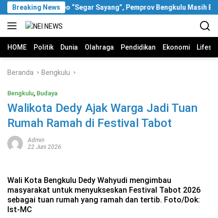
Langsung
Breaking News
Soal Video “Segar Sayang”, Pemprov Bengkulu Masih Bung
ke
konten
HOME
Politik
Dunia
Olahraga
Pendidikan
Ekonomi
Lifest
Beranda
Bengkulu
Bengkulu
,
Budaya
Walikota Dedy Ajak Warga Jadi Tuan
Rumah Ramah di Festival Tabot
Admin
22 Juni 2026
Wali Kota Bengkulu Dedy Wahyudi mengimbau
masyarakat untuk menyukseskan Festival Tabot 2026
sebagai tuan rumah yang ramah dan tertib. Foto/Dok:
Ist-MC