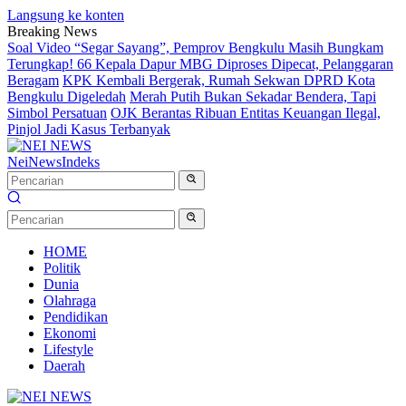
Langsung ke konten
Breaking News
Soal Video “Segar Sayang”, Pemprov Bengkulu Masih Bungkam
Terungkap! 66 Kepala Dapur MBG Diproses Dipecat, Pelanggaran
Beragam
KPK Kembali Bergerak, Rumah Sekwan DPRD Kota
Bengkulu Digeledah
Merah Putih Bukan Sekadar Bendera, Tapi
Simbol Persatuan
OJK Berantas Ribuan Entitas Keuangan Ilegal,
Pinjol Jadi Kasus Terbanyak
NeiNews
Indeks
HOME
Politik
Dunia
Olahraga
Pendidikan
Ekonomi
Lifestyle
Daerah