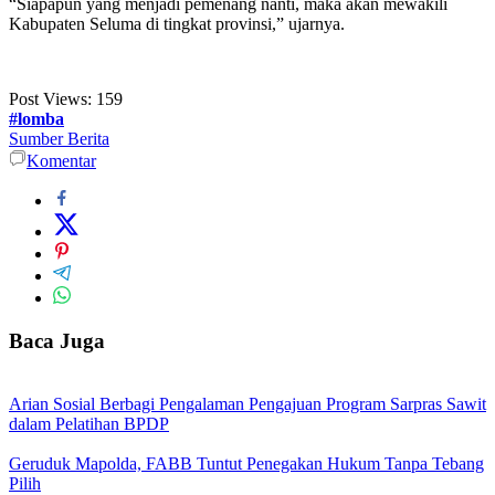
“Siapapun yang menjadi pemenang nanti, maka akan mewakili
Kabupaten Seluma di tingkat provinsi,” ujarnya.
Post Views:
159
#lomba
Sumber Berita
Komentar
Baca Juga
Arian Sosial Berbagi Pengalaman Pengajuan Program Sarpras Sawit
dalam Pelatihan BPDP
Geruduk Mapolda, FABB Tuntut Penegakan Hukum Tanpa Tebang
Pilih