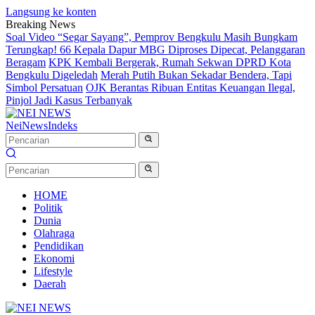
Langsung ke konten
Breaking News
Soal Video “Segar Sayang”, Pemprov Bengkulu Masih Bungkam
Terungkap! 66 Kepala Dapur MBG Diproses Dipecat, Pelanggaran
Beragam
KPK Kembali Bergerak, Rumah Sekwan DPRD Kota
Bengkulu Digeledah
Merah Putih Bukan Sekadar Bendera, Tapi
Simbol Persatuan
OJK Berantas Ribuan Entitas Keuangan Ilegal,
Pinjol Jadi Kasus Terbanyak
NeiNews
Indeks
HOME
Politik
Dunia
Olahraga
Pendidikan
Ekonomi
Lifestyle
Daerah