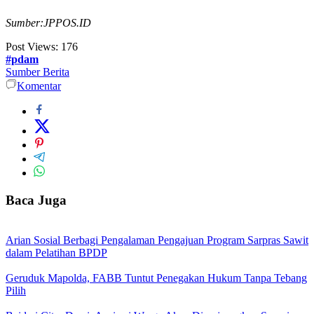
Sumber:JPPOS.ID
Post Views:
176
#pdam
Sumber Berita
Komentar
Baca Juga
Arian Sosial Berbagi Pengalaman Pengajuan Program Sarpras Sawit
dalam Pelatihan BPDP
Geruduk Mapolda, FABB Tuntut Penegakan Hukum Tanpa Tebang
Pilih