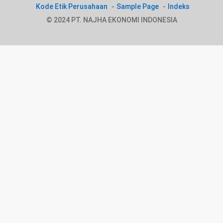
Kode Etik Perusahaan
Sample Page
Indeks
© 2024 PT. NAJHA EKONOMI INDONESIA