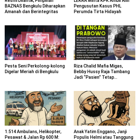
Resmi Dilantik, Pimpinan
LEKRA Minta KPK Ambil Alih
BAZNAS Bengkulu Diharapkan
Pengusutan Kasus PHL
Amanah dan Berintegritas
Perumda Tirta Hidayah
Pesta Seni Perkolong-kolong
Riza Chalid Mafia Migas,
Digelar Meriah di Bengkulu
Bebby Hussy Raja Tambang
Jadi “Pasien” Tetap
Kejaksaan
1.514 Ambulans, Helikopter,
Anak Yatim Enggano, Janji
Pesawat & Jalan Rp 600 M:
Populis Helmi atau Tanggung