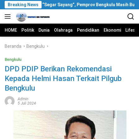
Langsung
Soal Video “Segar Sayang”, Pemprov Bengkulu Masih Bungkam
Breaking News
ke
konten
HOME
Politik
Dunia
Olahraga
Pendidikan
Ekonomi
Lifest
Beranda
Bengkulu
Bengkulu
DPD PDIP Berikan Rekomendasi
Kepada Helmi Hasan Terkait Pilgub
Bengkulu
Admin
5 Juli 2024