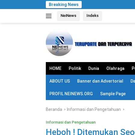
Langsung
Breaking News
ke
NeiNews
Indeks
konten
HOME
Politik
Dunia
Olahraga
P
ABOUT US
Banner dan Advertorial
D
PROFIL NEINEWS.ORG
Sample Page
Beranda
Informasi dan Pengetahuan
Informasi dan Pengetahuan
Heboh ! Ditemukan Seo