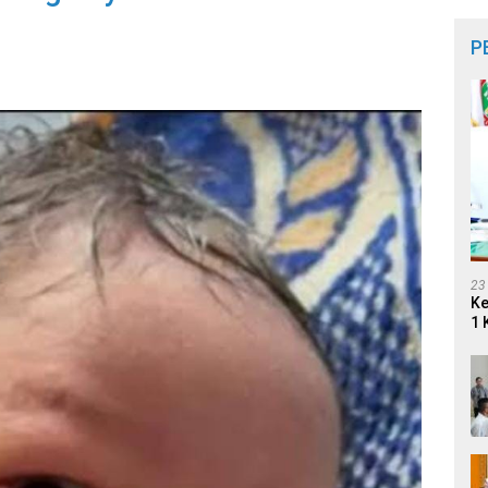
P
23
Ke
1 