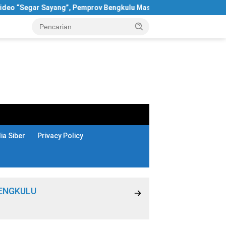
r Sayang”, Pemprov Bengkulu Masih Bungkam
Terungkap! 6
a Siber
Privacy Policy
ENGKULU