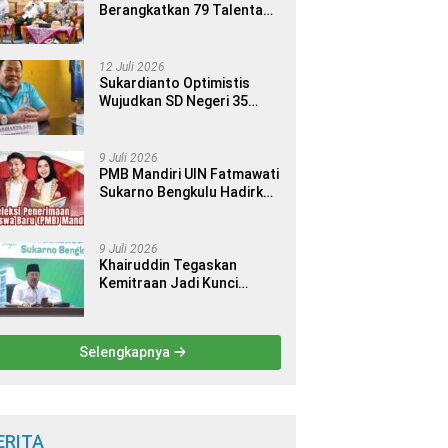
Berangkatkan 79 Talenta
Terbaik Indonesia ke 14
Ajang Internasional
12 Juli 2026
Sukardianto Optimistis
Wujudkan SD Negeri 35
Seluma sebagai Sekolah
yang Berkualitas dan
Berdaya Saing
9 Juli 2026
PMB Mandiri UIN Fatmawati
Sukarno Bengkulu Hadirkan
9 Jalur Seleksi bagi Calon
Mahasiswa
9 Juli 2026
Khairuddin Tegaskan
Kemitraan Jadi Kunci
Kemajuan Perguruan Tinggi
Keagamaan Islam
Selengkapnya
ERITA