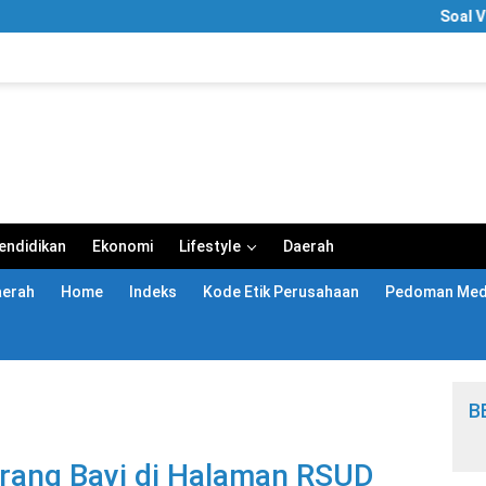
Soal Video “Sega
endidikan
Ekonomi
Lifestyle
Daerah
aerah
Home
Indeks
Kode Etik Perusahaan
Pedoman Medi
B
rang Bayi di Halaman RSUD