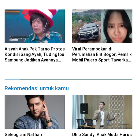
Bandingkan dengan Vadel
Aisyah Anak Pak Tarno Protes
Viral Perampokan di
Kondisi Sang Ayah, Tuding Ibu
Perumahan Elit Bogor, Pemilik
Sambung Jadikan Ayahnya
Mobil Pajero Sport Tawarkan
‘Boneka’ untuk Cari Donasi
Reward Rp 10 Juta
Rekomendasi untuk kamu
Selebgram Nathan
Dhio Sandy: Anak Muda Harus