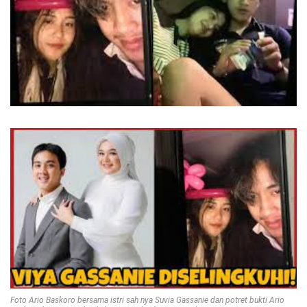
Foto Ario Baskoro bersama istri sah nya Suvia Gassanie dan potret bukti Ario