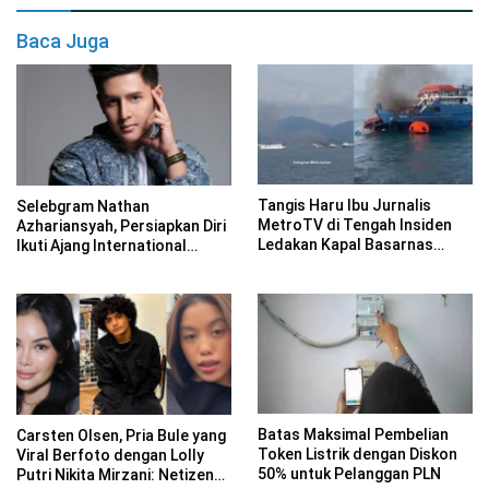
Baca Juga
Tangis Haru Ibu Jurnalis
Selebgram Nathan
MetroTV di Tengah Insiden
Azhariansyah, Persiapkan Diri
Ledakan Kapal Basarnas
Ikuti Ajang International
Ternate
Tahun Depan
Batas Maksimal Pembelian
Carsten Olsen, Pria Bule yang
Token Listrik dengan Diskon
Viral Berfoto dengan Lolly
50% untuk Pelanggan PLN
Putri Nikita Mirzani: Netizen