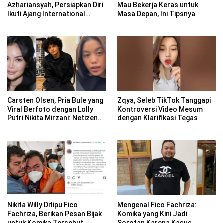
Azhariansyah, Persiapkan Diri
Mau Bekerja Keras untuk
Ikuti Ajang International
Masa Depan, Ini Tipsnya
Tahun Depan
Carsten Olsen, Pria Bule yang
Zqya, Seleb TikTok Tanggapi
Viral Berfoto dengan Lolly
Kontroversi Video Mesum
Putri Nikita Mirzani: Netizen
dengan Klarifikasi Tegas
Bandingkan dengan Vadel
Nikita Willy Ditipu Fico
Mengenal Fico Fachriza:
Fachriza, Berikan Pesan Bijak
Komika yang Kini Jadi
untuk Komika Tersebut
Sorotan Karena Kasus