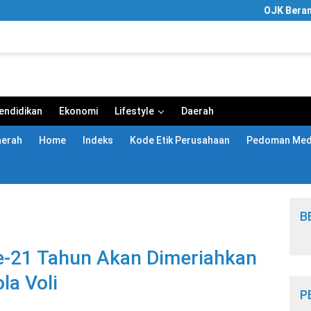
OJK Berantas Ri
endidikan
Ekonomi
Lifestyle
Daerah
aerah
Home
Indeks
Kode Etik Perusahaan
Pedoman Medi
B
e-21 Tahun Akan Dimeriahkan
a Voli
P