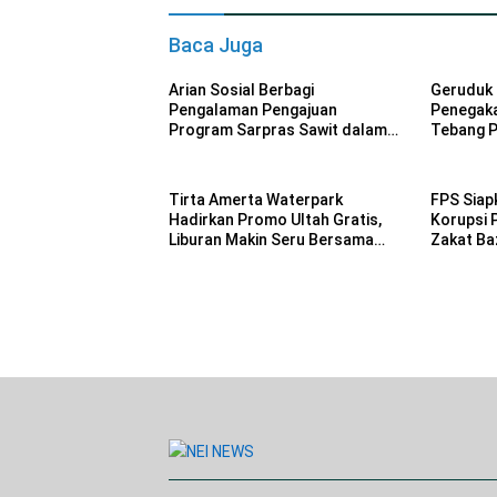
Baca Juga
Arian Sosial Berbagi
Geruduk 
Pengalaman Pengajuan
Penegak
Program Sarpras Sawit dalam
Tebang Pi
Pelatihan BPDP
Tirta Amerta Waterpark
FPS Siap
Hadirkan Promo Ultah Gratis,
Korupsi 
Liburan Makin Seru Bersama
Zakat Ba
Keluarga