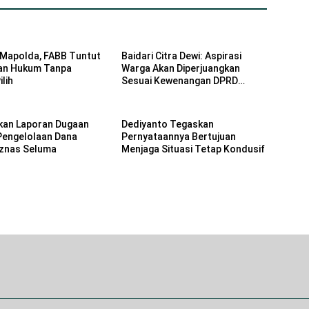
Mapolda, FABB Tuntut
Baidari Citra Dewi: Aspirasi
an Hukum Tanpa
Warga Akan Diperjuangkan
lih
Sesuai Kewenangan DPRD
Provinsi Bengkulu
kan Laporan Dugaan
Dediyanto Tegaskan
Pengelolaan Dana
Pernyataannya Bertujuan
znas Seluma
Menjaga Situasi Tetap Kondusif