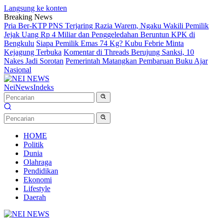
Langsung ke konten
Breaking News
Pria Ber-KTP PNS Terjaring Razia Warem, Ngaku Wakili Pemilik
Jejak Uang Rp 4 Miliar dan Penggeledahan Beruntun KPK di
Bengkulu
Siapa Pemilik Emas 74 Kg? Kubu Febrie Minta
Kejagung Terbuka
Komentar di Threads Berujung Sanksi, 10
Nakes Jadi Sorotan
Pemerintah Matangkan Pembaruan Buku Ajar
Nasional
NeiNews
Indeks
HOME
Politik
Dunia
Olahraga
Pendidikan
Ekonomi
Lifestyle
Daerah