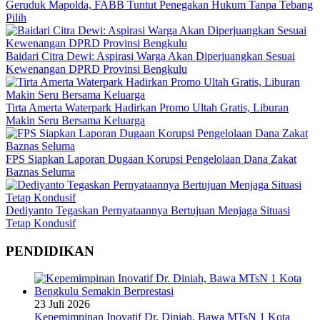
Geruduk Mapolda, FABB Tuntut Penegakan Hukum Tanpa Tebang
Pilih
Baidari Citra Dewi: Aspirasi Warga Akan Diperjuangkan Sesuai
Kewenangan DPRD Provinsi Bengkulu
Tirta Amerta Waterpark Hadirkan Promo Ultah Gratis, Liburan
Makin Seru Bersama Keluarga
FPS Siapkan Laporan Dugaan Korupsi Pengelolaan Dana Zakat
Baznas Seluma
Dediyanto Tegaskan Pernyataannya Bertujuan Menjaga Situasi
Tetap Kondusif
PENDIDIKAN
23 Juli 2026
Kepemimpinan Inovatif Dr. Diniah, Bawa MTsN 1 Kota