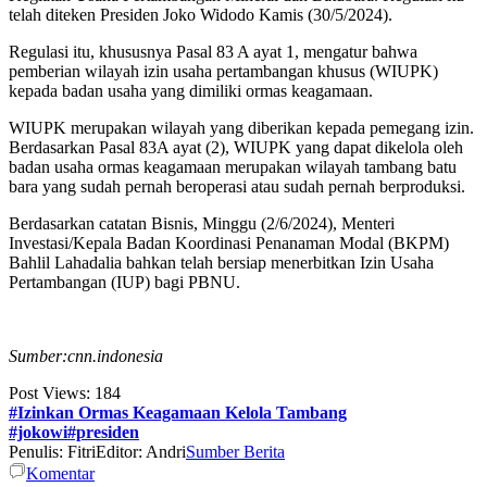
telah diteken Presiden Joko Widodo Kamis (30/5/2024).
Regulasi itu, khususnya Pasal 83 A ayat 1, mengatur bahwa
pemberian wilayah izin usaha pertambangan khusus (WIUPK)
kepada badan usaha yang dimiliki ormas keagamaan.
WIUPK merupakan wilayah yang diberikan kepada pemegang izin.
Berdasarkan Pasal 83A ayat (2), WIUPK yang dapat dikelola oleh
badan usaha ormas keagamaan merupakan wilayah tambang batu
bara yang sudah pernah beroperasi atau sudah pernah berproduksi.
Berdasarkan catatan Bisnis, Minggu (2/6/2024), Menteri
Investasi/Kepala Badan Koordinasi Penanaman Modal (BKPM)
Bahlil Lahadalia bahkan telah bersiap menerbitkan Izin Usaha
Pertambangan (IUP) bagi PBNU.
Sumber:cnn.indonesia
Post Views:
184
#Izinkan Ormas Keagamaan Kelola Tambang
#jokowi#presiden
Penulis: Fitri
Editor: Andri
Sumber Berita
Komentar