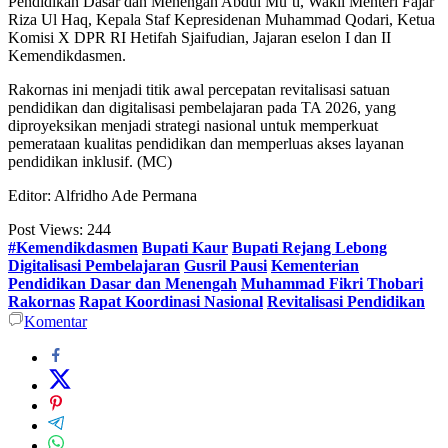
Pendidikan Dasar dan Menengah Abdul Mu’ti, Wakil Menteri Fajar
Riza Ul Haq, Kepala Staf Kepresidenan Muhammad Qodari, Ketua
Komisi X DPR RI Hetifah Sjaifudian, Jajaran eselon I dan II
Kemendikdasmen.
Rakornas ini menjadi titik awal percepatan revitalisasi satuan
pendidikan dan digitalisasi pembelajaran pada TA 2026, yang
diproyeksikan menjadi strategi nasional untuk memperkuat
pemerataan kualitas pendidikan dan memperluas akses layanan
pendidikan inklusif. (MC)
Editor: Alfridho Ade Permana
Post Views:
244
#Kemendikdasmen
Bupati Kaur
Bupati Rejang Lebong
Digitalisasi Pembelajaran
Gusril Pausi
Kementerian
Pendidikan Dasar dan Menengah
Muhammad Fikri Thobari
Rakornas
Rapat Koordinasi Nasional
Revitalisasi Pendidikan
Komentar