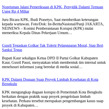
Noprisman Jalani Pemeriksaan di KPK, Penyidik Dalami Temuan
Uang Rp 4 Miliar
Juru Bicara KPK, Budi Prasetyo, Saat memberikan keterangan
kepada wartawan. Foto/Dok: Ist-BeritaNasional/Panji JAKARTA,
NEINEWS – Komisi Pemberantasan Korupsi (KPK) mulai
memeriksa Kepala Dinas Pekerjaan Umum…
Gusril Tegaskan Golkar Tak Tolerir Pelanggaran Moral, Siap Beri
Sanksi Tegas
Bupati Kaur sekaligus Ketua DPD II Partai Golkar Kabupaten
Kaur, Gusril Pausi, menyatakan telah membentuk tim internal untuk
menelusuri informasi yang beredar di media sosial…
KPK Dalami Dugaan Suap Proyek Limbah Kesehatan di Kota
Bengkulu
KPK mengungkap dugaan korupsi di Pemerintah Kota Bengkulu
berkaitan dengan praktik suap proyek pengelolaan limbah
kesehatan. Perkara tersebut merupakan pengembangan kasus suap
proyek di Kabupaten…