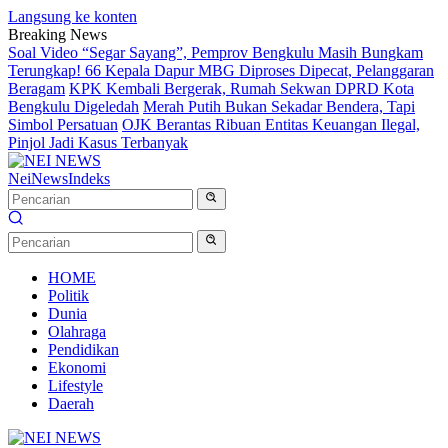
Langsung ke konten
Breaking News
Soal Video “Segar Sayang”, Pemprov Bengkulu Masih Bungkam
Terungkap! 66 Kepala Dapur MBG Diproses Dipecat, Pelanggaran
Beragam
KPK Kembali Bergerak, Rumah Sekwan DPRD Kota
Bengkulu Digeledah
Merah Putih Bukan Sekadar Bendera, Tapi
Simbol Persatuan
OJK Berantas Ribuan Entitas Keuangan Ilegal,
Pinjol Jadi Kasus Terbanyak
NeiNews
Indeks
HOME
Politik
Dunia
Olahraga
Pendidikan
Ekonomi
Lifestyle
Daerah