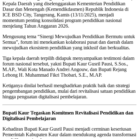
Kepala Daerah yang diselenggarakan Kementerian Pendidikan
Dasar dan Menengah (Kemendikdasmen) Republik Indonesia di
ICE BSD City, Tangerang, Kamis (13/11/2025), menjadi
momentum penting konsolidasi program pendidikan nasional
menjelang Tahun Anggaran 2026.
Mengusung tema “Sinergi Mewujudkan Pendidikan Bermutu untuk
Semua”, forum ini menekankan kolaborasi pusat dan daerah dalam
mewujudkan ekosistem pendidikan yang inklusif dan berkualitas.
Tiga kepala daerah terpilih didapuk menyampaikan testimoni dalam
forum nasional tersebut, yakni Bupati Kaur Gusril Pausi, S.Sos.,
M.AP., Wali Kota Manado Andrei Angouw, dan Bupati Rejang
Lebong H. Muhammad Fikri Thobari, S.E., M.AP.
Ketiganya dinilai berhasil menghadirkan praktik baik dan strategi
pengembangan pendidikan, mulai dari revitalisasi satuan pendidikan
hingga penguatan digitalisasi pembelajaran.
Bupati Kaur Tegaskan Komitmen Revitalisasi Pendidikan dan
Digitalisasi Pembelajaran
Kehadiran Bupati Kaur Gusril Pausi menjadi cerminan keseriusan
Pemerintah Kabupaten Kaur dalam mendukung agenda transformasi