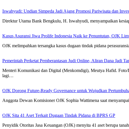
Iswahyudi: Undian Simpeda Jadi Ajang Promosi Pariwisata dan Inves
Direktur Utama Bank Bengkulu, H. Iswahyudi, menyampaikan kesia
Kasus Asuransi Jiwa Prolife Indonesia Naik ke Penuntutan, OJK L
OJK melimpahkan tersangka kasus dugaan tindak pidana perasuransian
Pemerintah Perketat Pemberantasan Judi Online, Aliran Dana Jadi Ta
Menteri Komunikasi dan Digital (Menkomdigi), Meutya Hafid. Fot
lagi…
OJK Dorong Future-Ready Governance untuk Wujudkan Pertumbuha
Anggota Dewan Komisioner OJK Sophia Wattimena saat menyampaika
OJK Sita 41 Aset Terkait Dugaan Tindak Pidana di BPRS GP
Penyidik Otoritas Jasa Keuangan (OJK) menyita 41 aset berupa tan