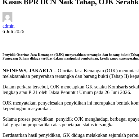
Kasus BPR DCN Naik Tahap, OJK Serahka
admin
6 Juli 2026
Penyidik Otoritas Jasa Keuangan (OJK) menyerahkan tersangka dan barang bukti (Tahap
Pemegang Saham diduga terlibat dalam manipulasi pembukuan, kredit tanpa sepengetahuan
NEINEWS, JAKARTA
– Otoritas Jasa Keuangan (OJK) menuntask
melaksanakan penyerahan tersangka dan barang bukti (Tahap II) kep
Dalam perkara tersebut, OJK menetapkan GK selaku Komisaris seka
lengkap atau P-21 oleh Jaksa Penuntut Umum pada 26 Juni 2026.
OJK menyatakan penyelesaian penyidikan ini merupakan bentuk komit
kepentingan masyarakat.
Selama proses penyidikan, penyidik OJK menghadapi berbagai upaya 
kali gugatan praperadilan atas penetapan status tersangka.
Berdasarkan hasil penyidikan, GK diduga melakukan sejumlah perbuat