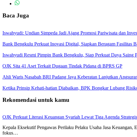
Baca Juga
Iswahyudi: Undian Simpeda Jadi Ajang Promosi Pariwisata dan Inves
Bank Bengkulu Perkuat Inovasi Digital, Siapkan Beragam Fasilitas 
Iswahyudi Resmi Pimpin Bank Bengkulu, Siap Perkuat Daya Saing 
OJK Sita 41 Aset Terkait Dugaan Tindak Pidana di BPRS GP
Ahli Waris Nasabah BRI Padang Jaya Keberatan Lanjutkan Angsura
Ketika Prinsip Kehati-hatian Diabaikan, BPK Bongkar Lubang Risi
Rekomendasi untuk kamu
OJK Perkuat Literasi Keuangan Syariah Lewat Tiga Agenda Strategi
Kepala Eksekutif Pengawas Perilaku Pelaku Usaha Jasa Keuangan
fokus…