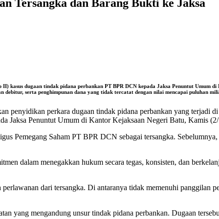
n Tersangka dan Barang Bukti ke Jaksa
 II) kasus dugaan tindak pidana perbankan PT BPR DCN kepada Jaksa Penuntut Umum di Ke
 debitur, serta penghimpunan dana yang tidak tercatat dengan nilai mencapai puluhan mi
an penyidikan perkara dugaan tindak pidana perbankan yang terjadi
ada Jaksa Penuntut Umum di Kantor Kejaksaan Negeri Batu, Kamis (2/
ligus Pemegang Saham PT BPR DCN sebagai tersangka. Sebelumnya, b
men dalam menegakkan hukum secara tegas, konsisten, dan berkelanjut
perlawanan dari tersangka. Di antaranya tidak memenuhi panggilan p
an yang mengandung unsur tindak pidana perbankan. Dugaan tersebut mel