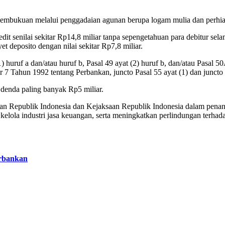
 pembukuan melalui penggadaian agunan berupa logam mulia dan perhias
it senilai sekitar Rp14,8 miliar tanpa sepengetahuan para debitur sel
t deposito dengan nilai sekitar Rp7,8 miliar.
(1) huruf a dan/atau huruf b, Pasal 49 ayat (2) huruf b, dan/atau P
Tahun 1992 tentang Perbankan, juncto Pasal 55 ayat (1) dan junct
 denda paling banyak Rp5 miliar.
 Republik Indonesia dan Kejaksaan Republik Indonesia dalam penanga
kelola industri jasa keuangan, serta meningkatkan perlindungan terhad
rbankan