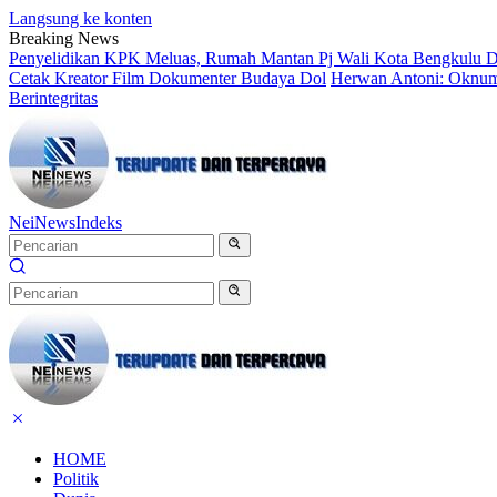
Langsung ke konten
Breaking News
Penyelidikan KPK Meluas, Rumah Mantan Pj Wali Kota Bengkulu D
Cetak Kreator Film Dokumenter Budaya Dol
Herwan Antoni: Oknum 
Berintegritas
NeiNews
Indeks
HOME
Politik