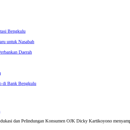
tasi Bengkulu
Baru untuk Nasabah
Perbankan Daerah
n
ko di Bank Bengkulu
s
, Edukasi dan Pelindungan Konsumen OJK Dicky Kartikoyono menyam