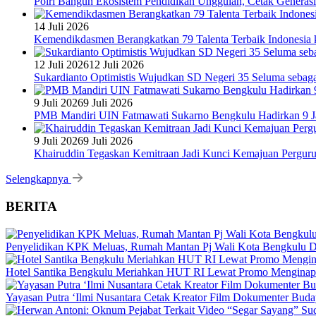
Polri Bangun Ekosistem Pendidikan Unggulan, Cetak Generasi
14 Juli 2026
Kemendikdasmen Berangkatkan 79 Talenta Terbaik Indonesia k
12 Juli 2026
12 Juli 2026
Sukardianto Optimistis Wujudkan SD Negeri 35 Seluma sebaga
9 Juli 2026
9 Juli 2026
PMB Mandiri UIN Fatmawati Sukarno Bengkulu Hadirkan 9 Ja
9 Juli 2026
9 Juli 2026
Khairuddin Tegaskan Kemitraan Jadi Kunci Kemajuan Pergur
Selengkapnya
BERITA
Penyelidikan KPK Meluas, Rumah Mantan Pj Wali Kota Bengkulu D
Hotel Santika Bengkulu Meriahkan HUT RI Lewat Promo Menginap
Yayasan Putra ‘Ilmi Nusantara Cetak Kreator Film Dokumenter Bud