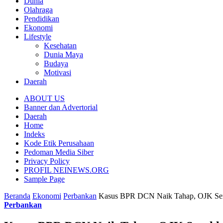
Dunia
Olahraga
Pendidikan
Ekonomi
Lifestyle
Kesehatan
Dunia Maya
Budaya
Motivasi
Daerah
ABOUT US
Banner dan Advertorial
Daerah
Home
Indeks
Kode Etik Perusahaan
Pedoman Media Siber
Privacy Policy
PROFIL NEINEWS.ORG
Sample Page
Beranda
Ekonomi
Perbankan
Kasus BPR DCN Naik Tahap, OJK Sera
Perbankan