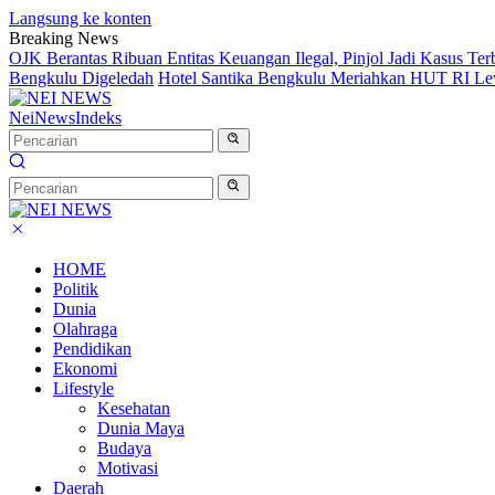
Langsung ke konten
Breaking News
OJK Berantas Ribuan Entitas Keuangan Ilegal, Pinjol Jadi Kasus Te
Bengkulu Digeledah
Hotel Santika Bengkulu Meriahkan HUT RI Le
NeiNews
Indeks
HOME
Politik
Dunia
Olahraga
Pendidikan
Ekonomi
Lifestyle
Kesehatan
Dunia Maya
Budaya
Motivasi
Daerah