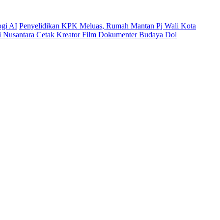
ogi AI
Penyelidikan KPK Meluas, Rumah Mantan Pj Wali Kota
mi Nusantara Cetak Kreator Film Dokumenter Budaya Dol