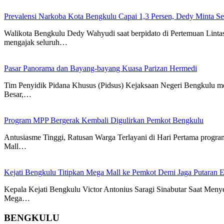
Prevalensi Narkoba Kota Bengkulu Capai 1,3 Persen, Dedy Minta S
Walikota Bengkulu Dedy Wahyudi saat berpidato di Pertemuan Lint
mengajak seluruh…
Pasar Panorama dan Bayang-bayang Kuasa Parizan Hermedi
Tim Penyidik Pidana Khusus (Pidsus) Kejaksaan Negeri Bengkulu 
Besar,…
Program MPP Bergerak Kembali Digulirkan Pemkot Bengkulu
Antusiasme Tinggi, Ratusan Warga Terlayani di Hari Pertama pro
Mall…
Kejati Bengkulu Titipkan Mega Mall ke Pemkot Demi Jaga Putaran
Kepala Kejati Bengkulu Victor Antonius Saragi Sinabutar Saat M
Mega…
BENGKULU