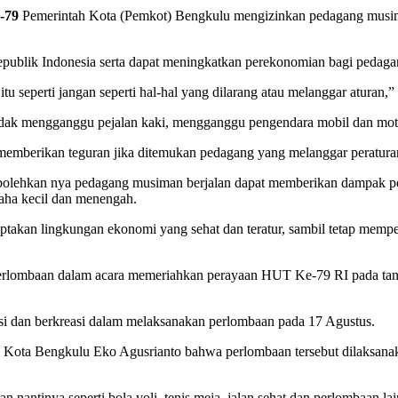
-79
Pemerintah Kota (Pemkot) Bengkulu mengizinkan pedagang musiman
publik Indonesia serta dapat meningkatkan perekonomian bagi pedaga
 itu seperti jangan seperti hal-hal yang dilarang atau melanggar aturan,
idak mengganggu pejalan kaki, mengganggu pengendara mobil dan motor 
berikan teguran jika ditemukan pedagang yang melanggar peraturan, s
olehkan nya pedagang musiman berjalan dapat memberikan dampak posi
aha kecil dan menengah.
ptakan lingkungan ekonomi yang sehat dan teratur, sambil tetap mem
erlombaan dalam acara memeriahkan perayaan HUT Ke-79 RI pada tang
si dan berkreasi dalam melaksanakan perlombaan pada 17 Agustus.
) Kota Bengkulu Eko Agusrianto bahwa perlombaan tersebut dilaksanaka
ntinya seperti bola voli, tenis meja, jalan sehat dan perlombaan lai