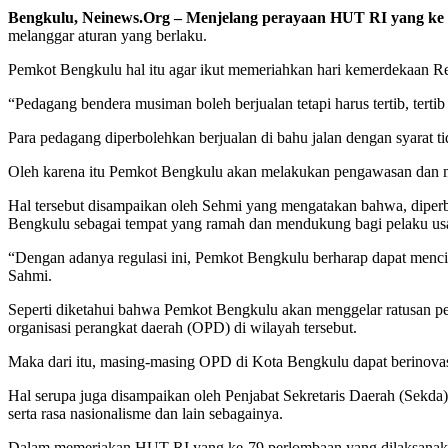
Bengkulu, Neinews.Org –
Menjelang perayaan HUT RI yang ke 
melanggar aturan yang berlaku.
Pemkot Bengkulu hal itu agar ikut memeriahkan hari kemerdekaan Re
“Pedagang bendera musiman boleh berjualan tetapi harus tertib, tertib
Para pedagang diperbolehkan berjualan di bahu jalan dengan syarat t
Oleh karena itu Pemkot Bengkulu akan melakukan pengawasan dan mem
Hal tersebut disampaikan oleh Sehmi yang mengatakan bahwa, diperb
Bengkulu sebagai tempat yang ramah dan mendukung bagi pelaku us
“Dengan adanya regulasi ini, Pemkot Bengkulu berharap dapat menci
Sahmi.
Seperti diketahui bahwa Pemkot Bengkulu akan menggelar ratusan p
organisasi perangkat daerah (OPD) di wilayah tersebut.
Maka dari itu, masing-masing OPD di Kota Bengkulu dapat berinova
Hal serupa juga disampaikan oleh Penjabat Sekretaris Daerah (Sekda
serta rasa nasionalisme dan lain sebagainya.
Dalam memeriakan HUT RI yang ke-79 perlombaan yang dilaksanakan na