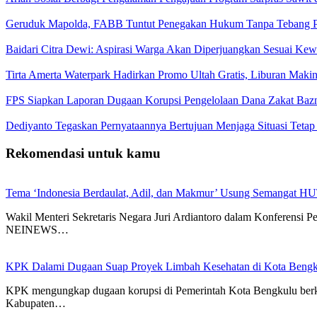
Geruduk Mapolda, FABB Tuntut Penegakan Hukum Tanpa Tebang P
Baidari Citra Dewi: Aspirasi Warga Akan Diperjuangkan Sesuai K
Tirta Amerta Waterpark Hadirkan Promo Ultah Gratis, Liburan Maki
FPS Siapkan Laporan Dugaan Korupsi Pengelolaan Dana Zakat Baz
Dediyanto Tegaskan Pernyataannya Bertujuan Menjaga Situasi Tetap
Rekomendasi untuk kamu
Tema ‘Indonesia Berdaulat, Adil, dan Makmur’ Usung Semangat HU
Wakil Menteri Sekretaris Negara Juri Ardiantoro dalam Konferensi
NEINEWS…
KPK Dalami Dugaan Suap Proyek Limbah Kesehatan di Kota Bengk
KPK mengungkap dugaan korupsi di Pemerintah Kota Bengkulu berkai
Kabupaten…