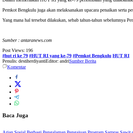
Pemkot Bengkulu juga akan melaksanakan upacara penaikan serta p
Yang mana hal tersebut dilakukan, sebab tahun-tahun sebelumnya 
Sumber :
antaranews.com
Post Views:
196
#hut ri ke 79
#HUT RI yang ke-79
#Pemkot Bengkulu
HUT RI
Penulis: destiherdiyanti
Editor: andri
Sumber Berita
Komentar
Baca Juga
Arian Sosial Berbagi Pengalaman Pengajuan Program Sarpras Sawit