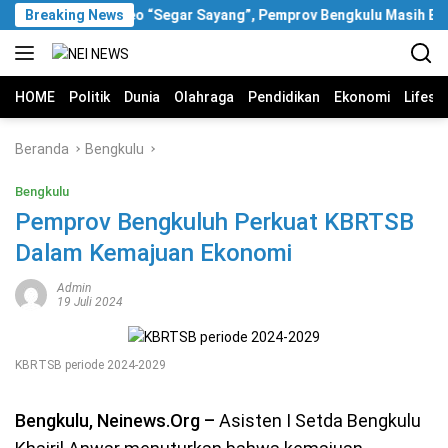
Langsung
Breaking News
Soal Video “Segar Sayang”, Pemprov Bengkulu Masih Bung
ke
konten
HOME
Politik
Dunia
Olahraga
Pendidikan
Ekonomi
Lifest
Beranda
Bengkulu
Bengkulu
Pemprov Bengkuluh Perkuat KBRTSB
Dalam Kemajuan Ekonomi
Admin
19 Juli 2024
KBRTSB periode 2024-2029
Bengkulu, Neinews.Org –
Asisten I Setda Bengkulu