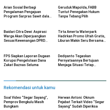
Arian Sosial Berbagi
Geruduk Mapolda, FABB
Pengalaman Pengajuan
Tuntut Penegakan Hukum
Program Sarpras Sawit dalam
Tanpa Tebang Pilih
Pelatihan BPDP
Baidari Citra Dewi: Aspirasi
Tirta Amerta Waterpark
Warga Akan Diperjuangkan
Hadirkan Promo Ultah Gratis,
Sesuai Kewenangan DPRD
Liburan Makin Seru Bersama
Provinsi Bengkulu
Keluarga
FPS Siapkan Laporan Dugaan
Dediyanto Tegaskan
Korupsi Pengelolaan Dana
Pernyataannya Bertujuan
Zakat Baznas Seluma
Menjaga Situasi Tetap
Kondusif
Rekomendasi untuk kamu
Soal Video “Segar Sayang”,
Herwan Antoni: Oknum
Pemprov Bengkulu Masih
Pejabat Terkait Video “Segar
Bungkam
Sayang” Sudah Diperiksa