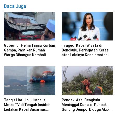
Baca Juga
Gubernur Helmi Tinjau Korban
Tragedi Kapal Wisata di
Gempa, Pastikan Rumah
Bengkulu, Peringatan Keras
Warga Dibangun Kembali
atas Lalainya Keselamatan
Tangis Haru Ibu Jurnalis
Pendaki Asal Bengkulu
MetroTV di Tengah Insiden
Meninggal Dunia di Puncak
Ledakan Kapal Basarnas
Gunung Dempo, Diduga Akibat
Ternate
Hipotermia dan Kelelahan