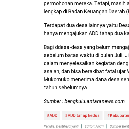
permohonan mereka. Tetapi, masih a
lengkap di Badan Keuangan Daerah (
Terdapat dua desa lainnya yaitu Desa
hanya mengajukan ADD tahap dua kar
Bagi ddesa-desa yang belum mengaj
sebelum batas waktu di bulan Juli. 
dalam menyelesaikan kegiatan dengan
asalan, dan bisa berakibat fatal ujar
Mukomuko menerima dana desa senilai
tahun sebelumnya.
Sumber : bengkulu.antaranews.com
#ADD
#ADD tahap kedua
#Kabupate
Penulis: Destiherdiyanti
Editor: Andri
Sumber Beri