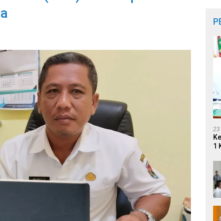
ua
P
23
Ke
1 