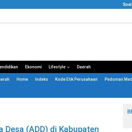
Soal Video “
endidikan
Ekonomi
Lifestyle
Daerah
aerah
Home
Indeks
Kode Etik Perusahaan
Pedoman Medi
B
a Desa (ADD) di Kabupaten