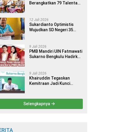
Berangkatkan 79 Talenta
Terbaik Indonesia ke 14
Ajang Internasional
12 Juli 2026
Sukardianto Optimistis
Wujudkan SD Negeri 35
Seluma sebagai Sekolah
yang Berkualitas dan
Berdaya Saing
9 Juli 2026
PMB Mandiri UIN Fatmawati
Sukarno Bengkulu Hadirkan
9 Jalur Seleksi bagi Calon
Mahasiswa
9 Juli 2026
Khairuddin Tegaskan
Kemitraan Jadi Kunci
Kemajuan Perguruan Tinggi
Keagamaan Islam
Selengkapnya
ERITA