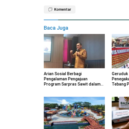
Komentar
Baca Juga
Arian Sosial Berbagi
Geruduk 
Pengalaman Pengajuan
Penegak
Program Sarpras Sawit dalam
Tebang Pi
Pelatihan BPDP