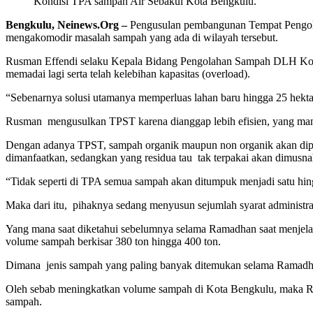
Kondisi TPA sampah Air Sebakul Kota Bengkulu.
Bengkulu, Neinews.Org –
Pengusulan pembangunan Tempat Pengol
mengakomodir masalah sampah yang ada di wilayah tersebut.
Rusman Effendi selaku Kepala Bidang Pengolahan Sampah DLH Kota 
memadai lagi serta telah kelebihan kapasitas (overload).
“Sebenarnya solusi utamanya memperluas lahan baru hingga 25 hektar
Rusman mengusulkan TPST karena dianggap lebih efisien, yang mana 
Dengan adanya TPST, sampah organik maupun non organik akan dipisa
dimanfaatkan, sedangkan yang residua tau tak terpakai akan dimusn
“Tidak seperti di TPA semua sampah akan ditumpuk menjadi satu hi
Maka dari itu, pihaknya sedang menyusun sejumlah syarat adminis
Yang mana saat diketahui sebelumnya selama Ramadhan saat menjelan
volume sampah berkisar 380 ton hingga 400 ton.
Dimana jenis sampah yang paling banyak ditemukan selama Ramadhan 
Oleh sebab meningkatkan volume sampah di Kota Bengkulu, maka Ru
sampah.