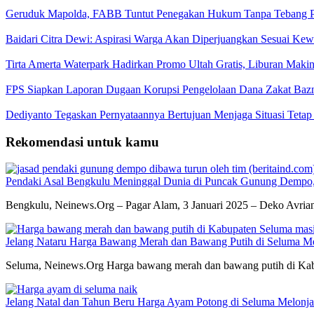
Geruduk Mapolda, FABB Tuntut Penegakan Hukum Tanpa Tebang P
Baidari Citra Dewi: Aspirasi Warga Akan Diperjuangkan Sesuai K
Tirta Amerta Waterpark Hadirkan Promo Ultah Gratis, Liburan Maki
FPS Siapkan Laporan Dugaan Korupsi Pengelolaan Dana Zakat Baz
Dediyanto Tegaskan Pernyataannya Bertujuan Menjaga Situasi Tetap
Rekomendasi untuk kamu
Pendaki Asal Bengkulu Meninggal Dunia di Puncak Gunung Dempo, 
Bengkulu, Neinews.Org – Pagar Alam, 3 Januari 2025 – Deko Avria
Jelang Nataru Harga Bawang Merah dan Bawang Putih di Seluma Me
Seluma, Neinews.Org Harga bawang merah dan bawang putih di Kabup
Jelang Natal dan Tahun Beru Harga Ayam Potong di Seluma Melonj