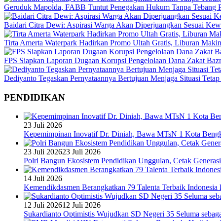
Geruduk Mapolda, FABB Tuntut Penegakan Hukum Tanpa Tebang P
Baidari Citra Dewi: Aspirasi Warga Akan Diperjuangkan Sesuai K
Tirta Amerta Waterpark Hadirkan Promo Ultah Gratis, Liburan Maki
FPS Siapkan Laporan Dugaan Korupsi Pengelolaan Dana Zakat Baz
Dediyanto Tegaskan Pernyataannya Bertujuan Menjaga Situasi Tetap
PENDIDIKAN
23 Juli 2026
Kepemimpinan Inovatif Dr. Diniah, Bawa MTsN 1 Kota Bengk
23 Juli 2026
23 Juli 2026
Polri Bangun Ekosistem Pendidikan Unggulan, Cetak Generasi
14 Juli 2026
Kemendikdasmen Berangkatkan 79 Talenta Terbaik Indonesia k
12 Juli 2026
12 Juli 2026
Sukardianto Optimistis Wujudkan SD Negeri 35 Seluma sebaga