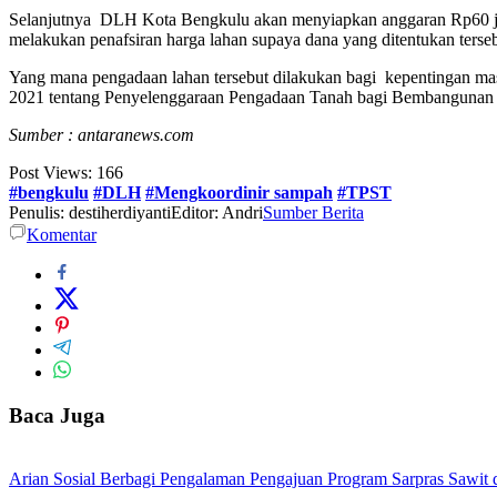
Selanjutnya DLH Kota Bengkulu akan menyiapkan anggaran Rp60 juta
melakukan penafsiran harga lahan supaya dana yang ditentukan ters
Yang mana pengadaan lahan tersebut dilakukan bagi kepentingan mas
2021 tentang Penyelenggaraan Pengadaan Tanah bagi Bembanguna
Sumber : antaranews.com
Post Views:
166
#bengkulu
#DLH
#Mengkoordinir sampah
#TPST
Penulis: destiherdiyanti
Editor: Andri
Sumber Berita
Komentar
Baca Juga
Arian Sosial Berbagi Pengalaman Pengajuan Program Sarpras Sawit