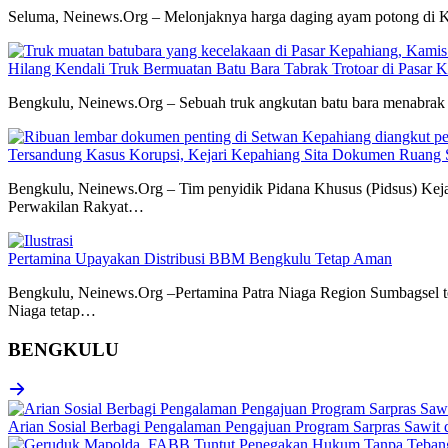
Seluma, Neinews.Org – Melonjaknya harga daging ayam potong di Ka
Hilang Kendali Truk Bermuatan Batu Bara Tabrak Trotoar di Pasar 
Bengkulu, Neinews.Org – Sebuah truk angkutan batu bara menabrak 
Tersandung Kasus Korupsi, Kejari Kepahiang Sita Dokumen Rua
Bengkulu, Neinews.Org – Tim penyidik Pidana Khusus (Pidsus) Keja
Perwakilan Rakyat…
Pertamina Upayakan Distribusi BBM Bengkulu Tetap Aman
Bengkulu, Neinews.Org –Pertamina Patra Niaga Region Sumbagsel ter
Niaga tetap…
BENGKULU
Arian Sosial Berbagi Pengalaman Pengajuan Program Sarpras Sawit