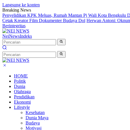
Langsung ke konten
Breaking News
Penyelidikan KPK Meluas, Rumah Mantan Pj Wali Kota Bengkulu D
Cetak Kreator Film Dokumenter Budaya Dol
Herwan Antoni: Oknum 
Berintegritas
NeiNews
Indeks
HOME
Politik
Dunia
Olahraga
Pendidikan
Ekonomi
Lifestyle
Kesehatan
Dunia Maya
Budaya
Motivasi