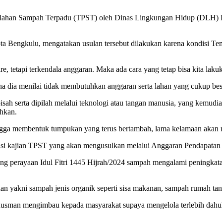
ahan Sampah Terpadu (TPST) oleh Dinas Lingkungan Hidup (DLH) Ko
Bengkulu, mengatakan usulan tersebut dilakukan karena kondisi Te
e, tetapi terkendala anggaran. Maka ada cara yang tetap bisa kita la
dia menilai tidak membutuhkan anggaran serta lahan yang cukup besa
h serta dipilah melalui teknologi atau tangan manusia, yang kemudi
ahkan.
ngga membentuk tumpukan yang terus bertambah, lama kelamaan akan 
trasi kajian TPST yang akan mengusulkan melalui Anggaran Pendapat
g perayaan Idul Fitri 1445 Hijrah/2024 sampah mengalami peningkatan
yakni sampah jenis organik seperti sisa makanan, sampah rumah tang
sman mengimbau kepada masyarakat supaya mengelola terlebih dahulu