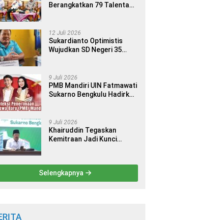
Berangkatkan 79 Talenta
Terbaik Indonesia ke 14
Ajang Internasional
12 Juli 2026
Sukardianto Optimistis
Wujudkan SD Negeri 35
Seluma sebagai Sekolah
yang Berkualitas dan
Berdaya Saing
9 Juli 2026
PMB Mandiri UIN Fatmawati
Sukarno Bengkulu Hadirkan
9 Jalur Seleksi bagi Calon
Mahasiswa
9 Juli 2026
Khairuddin Tegaskan
Kemitraan Jadi Kunci
Kemajuan Perguruan Tinggi
Keagamaan Islam
Selengkapnya
ERITA