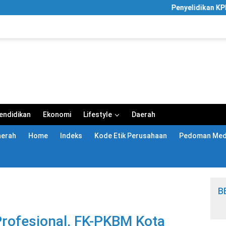
Penyelidikan KPK Meluas, Rumah Man
endidikan
Ekonomi
Lifestyle
Daerah
aerah
Home
Indeks
Kode Etik Perusahaan
Pedoman Medi
B
rofesional, FK-PKBM Kota