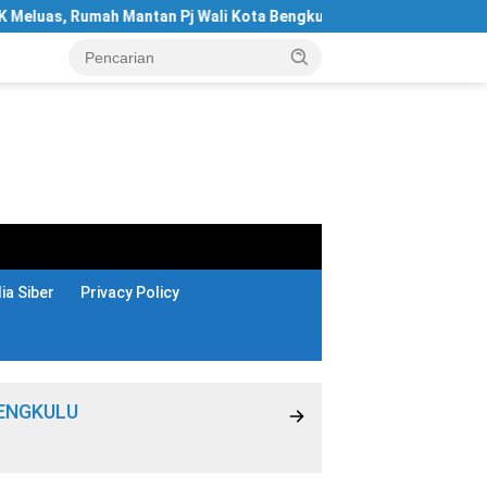
tan Pj Wali Kota Bengkulu Digeledah
Hotel Santika Bengk
a Siber
Privacy Policy
ENGKULU