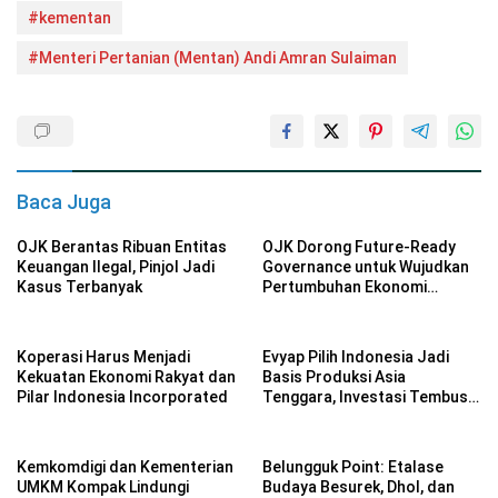
#kementan
#Menteri Pertanian (Mentan) Andi Amran Sulaiman
Baca Juga
OJK Berantas Ribuan Entitas
OJK Dorong Future-Ready
Keuangan Ilegal, Pinjol Jadi
Governance untuk Wujudkan
Kasus Terbanyak
Pertumbuhan Ekonomi
Berkelanjutan
Koperasi Harus Menjadi
Evyap Pilih Indonesia Jadi
Kekuatan Ekonomi Rakyat dan
Basis Produksi Asia
Pilar Indonesia Incorporated
Tenggara, Investasi Tembus
Rp 2,34 Triliun
Kemkomdigi dan Kementerian
Belungguk Point: Etalase
UMKM Kompak Lindungi
Budaya Besurek, Dhol, dan