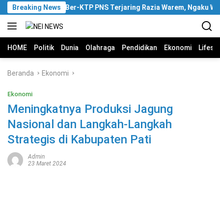
Langsung
Breaking News
Pria Ber-KTP PNS Terjaring Razia Warem, Ngaku Wakili
ke
konten
HOME
Politik
Dunia
Olahraga
Pendidikan
Ekonomi
Lifest
Beranda
Ekonomi
Ekonomi
Meningkatnya Produksi Jagung
Nasional dan Langkah-Langkah
Strategis di Kabupaten Pati
Admin
23 Maret 2024