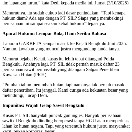
tim lapangan turun,” kata Dedi kepada media ini, Jumat (3/10/2025).
Menurutnya, itu sudah cukup jadi dasar penindakan. “Tapi kenapa
hukum diam? Ada apa dengan PT. SIL? Siapa yang membekingi
perusahaan ini sampai seakan kebal hukum?” tegasnya.
Aparat Hukum: Lempar Bola, Diam Seribu Bahasa
Laporan GARBETA sempat masuk ke Kejati Bengkulu Juni 2025.
Namun, jawaban yang muncul justru mengundang tanda tanya.
Menurut pejabat Kejati, kasus itu lebih tepat ditangani Polda
Bengkulu. Anehnya lagi, PT. SIL tidak pernah masuk daftar 23
perusahaan sawit bermasalah yang ditangani Satgas Penertiban
Kawasan Hutan (PKH).
“Puluhan tahun merambah hutan, tapi namanya tak pernah masuk
daftar penertiban. Itu janggal. Kami curiga ada kekuatan besar yang
melindungi,” ucap Dedi.
Impunitas: Wajah Gelap Sawit Bengkulu
Kasus PT. SIL hanyalah puncak gunung es. Banyak perusahaan
sawit di Bengkulu dituding beroperasi tanpa HGU atau memperluas
lahan ke hutan negara. Tapi yang tersentuh hukum justru masyarakat
kecil, bukan korporasi besar.