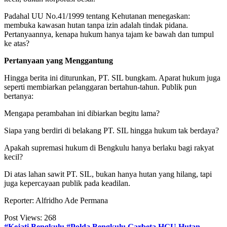
Padahal UU No.41/1999 tentang Kehutanan menegaskan:
membuka kawasan hutan tanpa izin adalah tindak pidana.
Pertanyaannya, kenapa hukum hanya tajam ke bawah dan tumpul
ke atas?
Pertanyaan yang Menggantung
Hingga berita ini diturunkan, PT. SIL bungkam. Aparat hukum juga
seperti membiarkan pelanggaran bertahun-tahun. Publik pun
bertanya:
Mengapa perambahan ini dibiarkan begitu lama?
Siapa yang berdiri di belakang PT. SIL hingga hukum tak berdaya?
Apakah supremasi hukum di Bengkulu hanya berlaku bagi rakyat
kecil?
Di atas lahan sawit PT. SIL, bukan hanya hutan yang hilang, tapi
juga kepercayaan publik pada keadilan.
Reporter: Alfridho Ade Permana
Post Views:
268
#Kejati Bengkulu
#Polda Bengkulu
Garbeta
HGU
Hutan