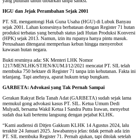
yang puluhan tahun dibiarkan tanpa sanksi.
HGU dan Jejak Perambahan Sejak 2001
PT. SIL mengantongi Hak Guna Usaha (HGU) di Lubuk Banyau
sejak 2001. Lahan konsesinya berbatasan dengan Register 71 hutan
produksi terbatas yang berubah status jadi Hutan Produksi Konversi
(HPK) sejak 2013. Namun, izin itu rupanya hanya pintu masuk.
Perusahaan ditengarai memperluas kebun hingga menyerobot
kawasan hutan negara.
Bukti resminya ada: SK Menteri LHK Nomor
1217/MENLHK/STJEN/KUM.I/12/2021 mencatat PT. SIL telah
membuka 750 hektare di Register 71 tanpa izin kehutanan. Fakta ini
telanjang. Tapi anehnya, aparat hukum tetap bungkam.
GARBETA: Advokasi yang Tak Pernah Sampai
Gerakan Rakyat Bela Tanah Adat (GARBETA) sudah sejak lama
memukul gong advokasi kasus PT. SIL. Ketua Umum Dedi
Mulyadi, bersama Wakil Ketua I Sandra Putra Irawan, menyebut
sudah dua kali bertemu langsung dengan pejabat KLHK.
“Kami audiensi di Ditjen Gakkum KLHK 14 Agustus 2024, lalu
terakhir 24 Januari 2025. Jawabannya jelas: tidak pernah ada izin
PT. SIL membuka Register 71. Pernah ajukan, tapi ditolak setelah