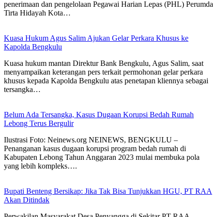
penerimaan dan pengelolaan Pegawai Harian Lepas (PHL) Perumda
Tirta Hidayah Kota…
Kuasa Hukum Agus Salim Ajukan Gelar Perkara Khusus ke
Kapolda Bengkulu
Kuasa hukum mantan Direktur Bank Bengkulu, Agus Salim, saat
menyampaikan keterangan pers terkait permohonan gelar perkara
khusus kepada Kapolda Bengkulu atas penetapan kliennya sebagai
tersangka…
Belum Ada Tersangka, Kasus Dugaan Korupsi Bedah Rumah
Lebong Terus Bergulir
Ilustrasi Foto: Neinews.org NEINEWS, BENGKULU –
Penanganan kasus dugaan korupsi program bedah rumah di
Kabupaten Lebong Tahun Anggaran 2023 mulai membuka pola
yang lebih kompleks….
Bupati Benteng Bersikap: Jika Tak Bisa Tunjukkan HGU, PT RAA
Akan Ditindak
Perwakilan Masyarakat Desa Penyangga di Sekitar PT RAA