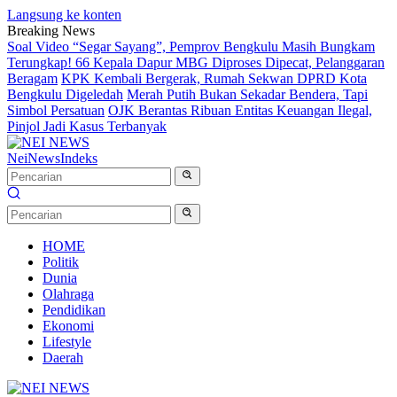
Langsung ke konten
Breaking News
Soal Video “Segar Sayang”, Pemprov Bengkulu Masih Bungkam
Terungkap! 66 Kepala Dapur MBG Diproses Dipecat, Pelanggaran
Beragam
KPK Kembali Bergerak, Rumah Sekwan DPRD Kota
Bengkulu Digeledah
Merah Putih Bukan Sekadar Bendera, Tapi
Simbol Persatuan
OJK Berantas Ribuan Entitas Keuangan Ilegal,
Pinjol Jadi Kasus Terbanyak
NeiNews
Indeks
HOME
Politik
Dunia
Olahraga
Pendidikan
Ekonomi
Lifestyle
Daerah