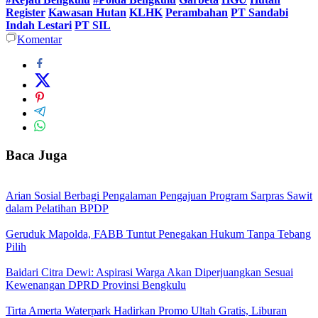
Register
Kawasan Hutan
KLHK
Perambahan
PT Sandabi
Indah Lestari
PT SIL
Komentar
Baca Juga
Arian Sosial Berbagi Pengalaman Pengajuan Program Sarpras Sawit
dalam Pelatihan BPDP
Geruduk Mapolda, FABB Tuntut Penegakan Hukum Tanpa Tebang
Pilih
Baidari Citra Dewi: Aspirasi Warga Akan Diperjuangkan Sesuai
Kewenangan DPRD Provinsi Bengkulu
Tirta Amerta Waterpark Hadirkan Promo Ultah Gratis, Liburan