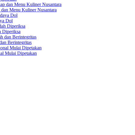
 dan Menu Kuliner Nusantara
aya Dol
 Diperiksa
n Berintegritas
al Mulai Dipetakan