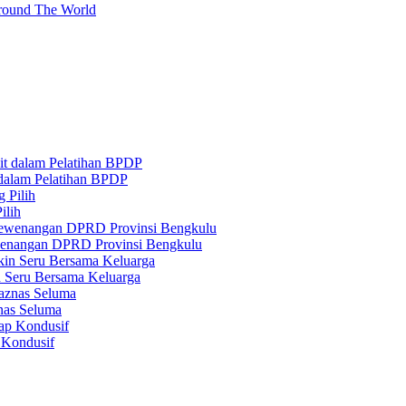
round The World
 dalam Pelatihan BPDP
ilih
ewenangan DPRD Provinsi Bengkulu
n Seru Bersama Keluarga
nas Seluma
 Kondusif