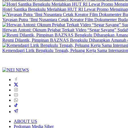
Hotel Santika Bengkulu Meriahkan HUT RI Lewat Promo Menginap
Yayasan Putra ‘Ilmi Nusantara Cetak Kreator Film Dokumenter Bud
Herwan Antoni: Oknum Pejabat Terkait Video “Segar Sayang” Sudah
Resmi Dilantik, Pimpinan BAZNAS Bengkulu Diharapkan Amanah da
Kemendagri Lirik Bengkulu Tengah, Peluang Kerja Sama Internasion
ABOUT US
Pedoman Media Siber