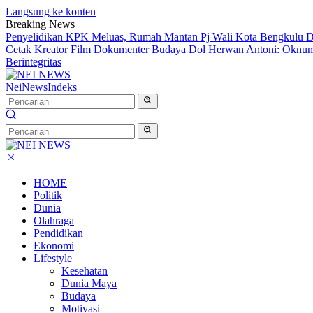
Langsung ke konten
Breaking News
Penyelidikan KPK Meluas, Rumah Mantan Pj Wali Kota Bengkulu D
Cetak Kreator Film Dokumenter Budaya Dol
Herwan Antoni: Oknum 
Berintegritas
NeiNews
Indeks
HOME
Politik
Dunia
Olahraga
Pendidikan
Ekonomi
Lifestyle
Kesehatan
Dunia Maya
Budaya
Motivasi