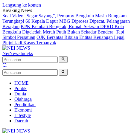
Langsung ke konten
Breaking News
Soal Video “Segar Sayang”, Pemprov Bengkulu Masih Bungkam
Terungkap! 66 Kepala Dapur MBG Diproses Dipecat, Pelanggaran
Beragam
KPK Kembali Bergerak, Rumah Sekwan DPRD Kota
Bengkulu Digeledah
Merah Putih Bukan Sekadar Bendera, Tapi
Simbol Persatuan
OJK Berantas Ribuan Entitas Keuangan Ilegal,
Pinjol Jadi Kasus Terbanyak
NeiNews
Indeks
HOME
Politik
Dunia
Olahraga
Pendidikan
Ekonomi
Lifestyle
Daerah