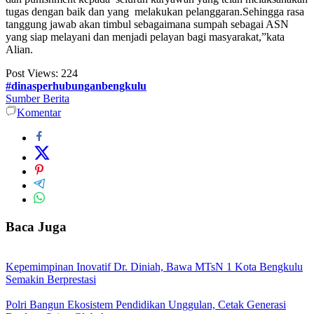
tugas dengan baik dan yang melakukan pelanggaran.Sehingga rasa
tanggung jawab akan timbul sebagaimana sumpah sebagai ASN
yang siap melayani dan menjadi pelayan bagi masyarakat,”kata
Alian.
Post Views:
224
#dinasperhubunganbengkulu
Sumber Berita
Komentar
Baca Juga
Kepemimpinan Inovatif Dr. Diniah, Bawa MTsN 1 Kota Bengkulu
Semakin Berprestasi
Polri Bangun Ekosistem Pendidikan Unggulan, Cetak Generasi