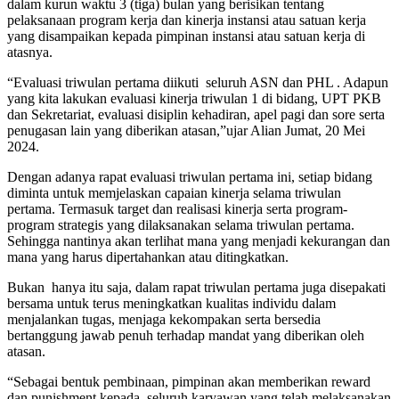
dalam kurun waktu 3 (tiga) bulan yang berisikan tentang
pelaksanaan program kerja dan kinerja instansi atau satuan kerja
yang disampaikan kepada pimpinan instansi atau satuan kerja di
atasnya.
“Evaluasi triwulan pertama diikuti seluruh ASN dan PHL . Adapun
yang kita lakukan evaluasi kinerja triwulan 1 di bidang, UPT PKB
dan Sekretariat, evaluasi disiplin kehadiran, apel pagi dan sore serta
penugasan lain yang diberikan atasan,”ujar Alian Jumat, 20 Mei
2024.
Dengan adanya rapat evaluasi triwulan pertama ini, setiap bidang
diminta untuk memjelaskan capaian kinerja selama triwulan
pertama. Termasuk target dan realisasi kinerja serta program-
program strategis yang dilaksanakan selama triwulan pertama.
Sehingga nantinya akan terlihat mana yang menjadi kekurangan dan
mana yang harus dipertahankan atau ditingkatkan.
Bukan hanya itu saja, dalam rapat triwulan pertama juga disepakati
bersama untuk terus meningkatkan kualitas individu dalam
menjalankan tugas, menjaga kekompakan serta bersedia
bertanggung jawab penuh terhadap mandat yang diberikan oleh
atasan.
“Sebagai bentuk pembinaan, pimpinan akan memberikan reward
dan punishment kepada seluruh karyawan yang telah melaksanakan