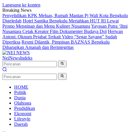
Langsung ke konten
Breaking News
Penyelidikan KPK Meluas, Rumah Mantan Pj Wali Kota Bengkulu
Digeledah
Hotel Santika Bengkulu Meriahkan HUT RI Lewat
Promo Menginap dan Menu Kuliner Nusantara
Yayasan Putra ‘Ilmi
Nusantara Cetak Kreator Film Dokumenter Budaya Dol
Herwan
Antoni: Oknum Pejabat Terkait Video “Segar Sayang” Sudah
Diperiksa
Resmi Dilantik, Pimpinan BAZNAS Bengkulu
Diharapkan Amanah dan Berintegritas
NeiNews
Indeks
HOME
Politik
Dunia
Olahraga
Pendidikan
Ekonomi
Lifestyle
Daerah