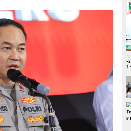
23
Ke
1 