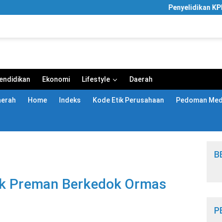
Penyelidikan KPK Meluas, 
endidikan
Ekonomi
Lifestyle
Daerah
aerah
Home
Indeks
Kode Etik Perusahaan
Pedoman Medi
B
ak Preman Berkedok Ormas
P