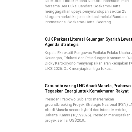
Direktorat Tindak Pidana Narkoba Bareskrim Polri
bersama Bea Cukai Bandara Soekarno-Hatta
menggagalkan upaya penyelundupan sekitar 25
kilogram narkotika jenis ekstasi melalui Bandara
Internasional Soekarno-Hatta. Seorang…
OJK Perkuat Literasi Keuangan Syariah Lewat
Agenda Strategis
Kepala Eksekutif Pengawas Perilaku Pelaku Usaha
Keuangan, Edukasi dan Pelindungan Konsumen OJ
Dicky Kartikoyono menyampaikan arah kebijakan 
LIKS 2026. OJK menyiapkan tiga fokus…
Groundbreaking LNG Abadi Masela, Prabowo
Tegaskan Energi untuk Kemakmuran Rakyat
Presiden Prabowo Subianto meresmikan
groundbreaking Proyek Strategis Nasional (PSN) 
Abadi Masela secara hybrid dari Istana Merdeka,
Jakarta, Kamis (16/7/2026). Presiden menegaskan
proyek senilai US$20,9…