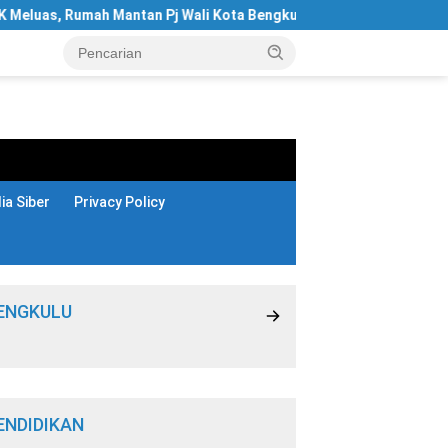
Rumah Mantan Pj Wali Kota Bengkulu Digeledah
Hotel Sant
a Siber
Privacy Policy
ENGKULU
ENDIDIKAN