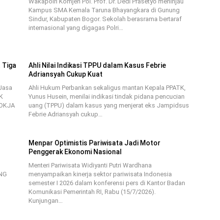
Wakapolri Komjen Pol. Prof. Dr. Dedi Prasetyo meninjau
Kampus SMA Kemala Taruna Bhayangkara di Gunung
Sindur, Kabupaten Bogor. Sekolah berasrama bertaraf
internasional yang digagas Polri…
 Tiga
Ahli Nilai Indikasi TPPU dalam Kasus Febrie
Adriansyah Cukup Kuat
 Jasa
Ahli Hukum Perbankan sekaligus mantan Kepala PPATK,
K
Yunus Husein, menilai indikasi tindak pidana pencucian
POKJA
uang (TPPU) dalam kasus yang menjerat eks Jampidsus
Febrie Adriansyah cukup…
Menpar Optimistis Pariwisata Jadi Motor
Penggerak Ekonomi Nasional
Menteri Pariwisata Widiyanti Putri Wardhana
LNG
menyampaikan kinerja sektor pariwisata Indonesia
semester I 2026 dalam konferensi pers di Kantor Badan
Komunikasi Pemerintah RI, Rabu (15/7/2026).
Kunjungan…