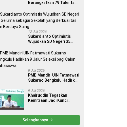
Berangkatkan 79 Talenta
Terbaik Indonesia ke 14
Ajang Internasional
12 Juli 2026
Sukardianto Optimistis
Wujudkan SD Negeri 35
Seluma sebagai Sekolah
yang Berkualitas dan
Berdaya Saing
9 Juli 2026
PMB Mandiri UIN Fatmawati
Sukarno Bengkulu Hadirkan
9 Jalur Seleksi bagi Calon
Mahasiswa
9 Juli 2026
Khairuddin Tegaskan
Kemitraan Jadi Kunci
Kemajuan Perguruan Tinggi
Keagamaan Islam
Selengkapnya