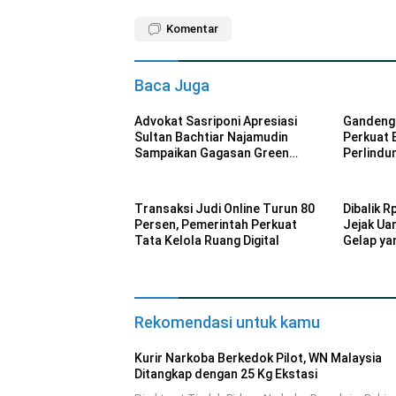
Komentar
Baca Juga
Advokat Sasriponi Apresiasi
Gandeng 
Sultan Bachtiar Najamudin
Perkuat 
Sampaikan Gagasan Green
Perlindu
Democracy di COP30 Brasil
Transaksi Judi Online Turun 80
Dibalik R
Persen, Pemerintah Perkuat
Jejak Ua
Tata Kelola Ruang Digital
Gelap ya
Rekomendasi untuk kamu
Kurir Narkoba Berkedok Pilot, WN Malaysia
Ditangkap dengan 25 Kg Ekstasi