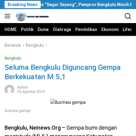
Langsung
Breaking News
Soal Video “Segar Sayang”, Pemprov Bengkulu Masih Bun
ke
konten
HOME
Politik
Dunia
Olahraga
Pendidikan
Ekonomi
Lifest
Beranda
Bengkulu
Bengkulu
Seluma Bengkulu Diguncang Gempa
Berkekuatan M 5,1
Admin
26 Agustus 2024
Ilustrasi gempa
Bengkulu, Neinews.Org –
Gempa bumi dengan