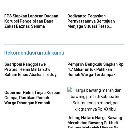
Provinsi Bengkulu
Keluarga
FPS Siapkan Laporan Dugaan
Dediyanto Tegaskan
Korupsi Pengelolaan Dana
Pernyataannya Bertujuan
Zakat Baznas Seluma
Menjaga Situasi Tetap
Kondusif
Rekomendasi untuk kamu
Sasriponi Ranggolawe
Pemprov Bengkulu Siapkan Rp
Protes: Helmi Minta 20%
4,7 Miliar untuk Pulihkan
Saham Emas Abaikan Teddy
Rumah Warga Terdampak
Penguasa Otonomi Seluma!
Gempa
Gubernur Helmi Tinjau Korban
Gempa, Pastikan Rumah
Warga Dibangun Kembali
Jelang Nataru Harga Bawang
Merah dan Bawang Putih di
Seluma Melonjak Hingga Rp