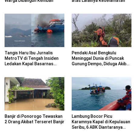
Warga Dibangun Kembali
atas Lalainya Keselamatan
Tangis Haru Ibu Jurnalis
Pendaki Asal Bengkulu
MetroTV di Tengah Insiden
Meninggal Dunia di Puncak
Ledakan Kapal Basarnas
Gunung Dempo, Diduga Akibat
Ternate
Hipotermia dan Kelelahan
Banjir di Ponorogo Tewaskan
Lambung Bocor Picu
2 Orang Akibat Terseret Banjir
Karamnya Kapal di Kepulauan
Seribu, 6 ABK Diantaranya
Selamat