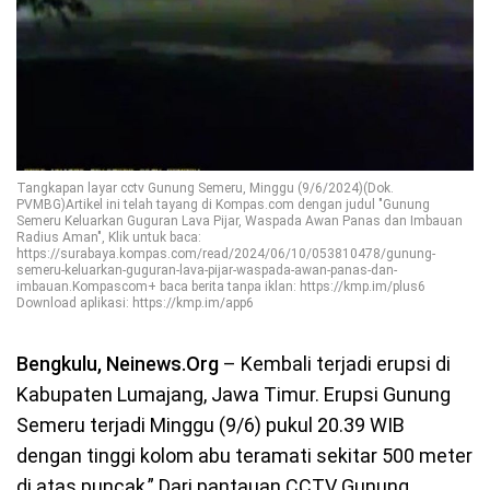
Tangkapan layar cctv Gunung Semeru, Minggu (9/6/2024)(Dok.
PVMBG)Artikel ini telah tayang di Kompas.com dengan judul "Gunung
Semeru Keluarkan Guguran Lava Pijar, Waspada Awan Panas dan Imbauan
Radius Aman", Klik untuk baca:
https://surabaya.kompas.com/read/2024/06/10/053810478/gunung-
semeru-keluarkan-guguran-lava-pijar-waspada-awan-panas-dan-
imbauan.Kompascom+ baca berita tanpa iklan: https://kmp.im/plus6
Download aplikasi: https://kmp.im/app6
Bengkulu, Neinews.Org
– Kembali terjadi erupsi di
Kabupaten Lumajang, Jawa Timur. Erupsi Gunung
Semeru terjadi Minggu (9/6) pukul 20.39 WIB
dengan tinggi kolom abu teramati sekitar 500 meter
di atas puncak,” Dari pantauan CCTV Gunung