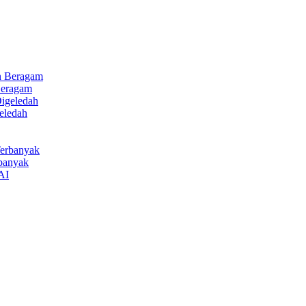
Beragam
eledah
rbanyak