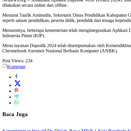
dilakukan secara online dan offline.
Menurut Taufik Aminudin, Sekretaris Dinas Pendidikan Kabupaten 
seperti satuan pendidikan, peserta didik, pendidik dan tenaga kepend
Menurutnya, beberapa kementerian telah mengintegrasikan Aplikasi 
Indonesia Pintar (KIP).
Menu layanan Dapodik 2024 telah disempurnakan oleh Kemendikbud se
Chromebook Asesmen Nasional Berbasis Komputer (ANBK).
Post Views:
234
Komentar
Baca Juga
Kepemimpinan Inovatif Dr. Diniah, Bawa MTsN 1 Kota Bengkulu Se