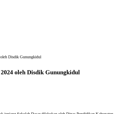
4 oleh Disdik Gunungkidul
u 2024 oleh Disdik Gunungkidul
tuk jenjang Sekolah Dasar dilakukan oleh Dinas Pendidikan Kabupaten 