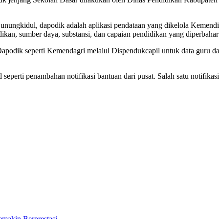
Gunungkidul, dapodik adalah aplikasi pendataan yang dikelola Keme
idikan, sumber daya, substansi, dan capaian pendidikan yang diperbaharu
Dapodik seperti Kemendagri melalui Dispendukcapil untuk data guru d
perti penambahan notifikasi bantuan dari pusat. Salah satu notifikas
makin Berprestasi