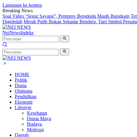
Langsung ke konten
Breaking News
Soal Video “Segar Sayang”, Pemprov Bengkulu Masih Bungkam
Te
Digeledah
Merah Putih Bukan Sekadar Bendera, Tapi Simbol Persat
NeiNews
Indeks
HOME
Politik
Dunia
Olahraga
Pendidikan
Ekonomi
Lifestyle
Kesehatan
Dunia Maya
Budaya
Motivasi
Daerah