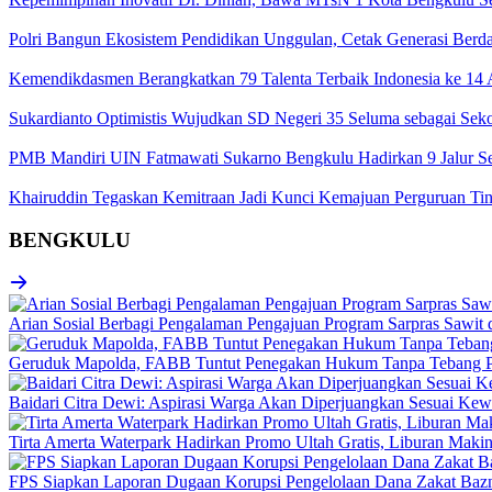
Polri Bangun Ekosistem Pendidikan Unggulan, Cetak Generasi Berd
Kemendikdasmen Berangkatkan 79 Talenta Terbaik Indonesia ke 14 A
Sukardianto Optimistis Wujudkan SD Negeri 35 Seluma sebagai Seko
PMB Mandiri UIN Fatmawati Sukarno Bengkulu Hadirkan 9 Jalur Se
Khairuddin Tegaskan Kemitraan Jadi Kunci Kemajuan Perguruan Ti
BENGKULU
Arian Sosial Berbagi Pengalaman Pengajuan Program Sarpras Sawit
Geruduk Mapolda, FABB Tuntut Penegakan Hukum Tanpa Tebang P
Baidari Citra Dewi: Aspirasi Warga Akan Diperjuangkan Sesuai K
Tirta Amerta Waterpark Hadirkan Promo Ultah Gratis, Liburan Maki
FPS Siapkan Laporan Dugaan Korupsi Pengelolaan Dana Zakat Baz