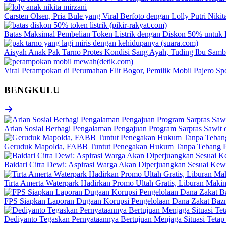
Carsten Olsen, Pria Bule yang Viral Berfoto dengan Lolly Putri Nik
Batas Maksimal Pembelian Token Listrik dengan Diskon 50% untuk
Aisyah Anak Pak Tarno Protes Kondisi Sang Ayah, Tuding Ibu Samb
Viral Perampokan di Perumahan Elit Bogor, Pemilik Mobil Pajero S
BENGKULU
Arian Sosial Berbagi Pengalaman Pengajuan Program Sarpras Sawit
Geruduk Mapolda, FABB Tuntut Penegakan Hukum Tanpa Tebang P
Baidari Citra Dewi: Aspirasi Warga Akan Diperjuangkan Sesuai K
Tirta Amerta Waterpark Hadirkan Promo Ultah Gratis, Liburan Maki
FPS Siapkan Laporan Dugaan Korupsi Pengelolaan Dana Zakat Baz
Dediyanto Tegaskan Pernyataannya Bertujuan Menjaga Situasi Tetap