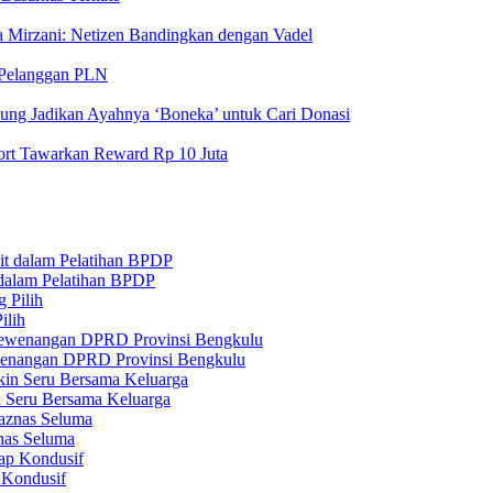
ita Mirzani: Netizen Bandingkan dengan Vadel
 Pelanggan PLN
ung Jadikan Ayahnya ‘Boneka’ untuk Cari Donasi
port Tawarkan Reward Rp 10 Juta
 dalam Pelatihan BPDP
ilih
ewenangan DPRD Provinsi Bengkulu
n Seru Bersama Keluarga
nas Seluma
 Kondusif