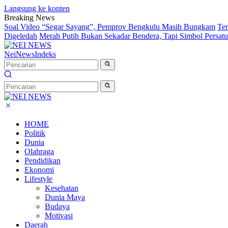
Langsung ke konten
Breaking News
Soal Video “Segar Sayang”, Pemprov Bengkulu Masih Bungkam
Te
Digeledah
Merah Putih Bukan Sekadar Bendera, Tapi Simbol Persat
NeiNews
Indeks
HOME
Politik
Dunia
Olahraga
Pendidikan
Ekonomi
Lifestyle
Kesehatan
Dunia Maya
Budaya
Motivasi
Daerah