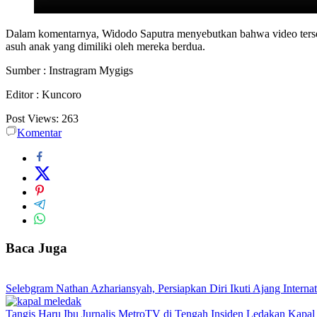
Dalam komentarnya, Widodo Saputra menyebutkan bahwa video tersebu
asuh anak yang dimiliki oleh mereka berdua.
Sumber : Instragram Mygigs
Editor : Kuncoro
Post Views:
263
Komentar
Baca Juga
Selebgram Nathan Azhariansyah, Persiapkan Diri Ikuti Ajang Intern
Tangis Haru Ibu Jurnalis MetroTV di Tengah Insiden Ledakan Kapal