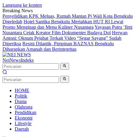
Langsung ke konten
Breaking News
Penyelidikan KPK Meluas, Rumah Mantan Pj Wali Kota Bengkulu
Digeledah
Hotel Santika Bengkulu Meriahkan HUT RI Lewat
Promo Menginap dan Menu Kuliner Nusantara
Yayasan Putra ‘Ilmi
Nusantara Cetak Kreator Film Dokumenter Budaya Dol
Herwan
Antoni: Oknum Pejabat Terkait Video “Segar Sayang” Sudah
Diperiksa
Resmi Dilantik, Pimpinan BAZNAS Bengkulu
Diharapkan Amanah dan Berintegritas
NeiNews
Indeks
HOME
Politik
Dunia
Olahraga
Pendidikan
Ekonomi
Lifestyle
Daerah