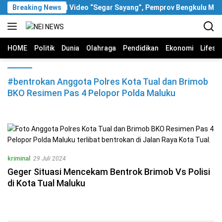
Langsung
Breaking News
Soal Video “Segar Sayang”, Pemprov Bengkulu Mas
ke
konten
HOME
Politik
Dunia
Olahraga
Pendidikan
Ekonomi
Lifest
#bentrokan Anggota Polres Kota Tual dan Brimob
BKO Resimen Pas 4 Pelopor Polda Maluku
kriminal
29 Juli 2024
Geger Situasi Mencekam Bentrok Brimob Vs Polisi
di Kota Tual Maluku