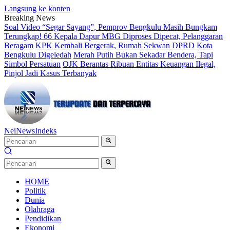
Langsung ke konten
Breaking News
Soal Video “Segar Sayang”, Pemprov Bengkulu Masih Bungkam
Terungkap! 66 Kepala Dapur MBG Diproses Dipecat, Pelanggaran
Beragam
KPK Kembali Bergerak, Rumah Sekwan DPRD Kota
Bengkulu Digeledah
Merah Putih Bukan Sekadar Bendera, Tapi
Simbol Persatuan
OJK Berantas Ribuan Entitas Keuangan Ilegal,
Pinjol Jadi Kasus Terbanyak
NeiNews
Indeks
HOME
Politik
Dunia
Olahraga
Pendidikan
Ekonomi