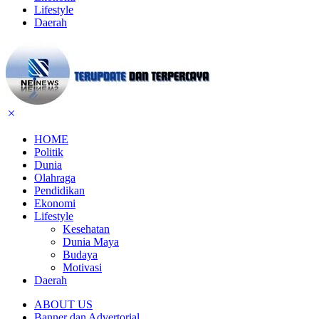
Lifestyle
Daerah
HOME
Politik
Dunia
Olahraga
Pendidikan
Ekonomi
Lifestyle
Kesehatan
Dunia Maya
Budaya
Motivasi
Daerah
ABOUT US
Banner dan Advertorial