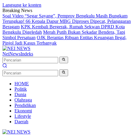
Langsung ke konten
Breaking News
Soal Video “Segar Sayang”, Pemprov Bengkulu Masih Bungkam
Terungkap! 66 Kepala Dapur MBG Diproses Dipecat, Pelanggaran
Beragam
KPK Kembali Bergerak, Rumah Sekwan DPRD Kota
Bengkulu Digeledah
Merah Putih Bukan Sekadar Bendera, Tapi
Simbol Persatuan
OJK Berantas Ribuan Entitas Keuangan Ilegal,
Pinjol Jadi Kasus Terbanyak
NeiNews
Indeks
HOME
Politik
Dunia
Olahraga
Pendidikan
Ekonomi
Lifestyle
Daerah