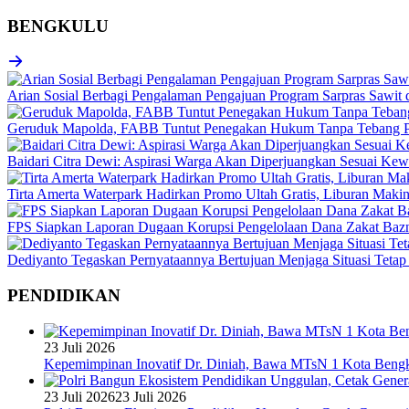
BENGKULU
Arian Sosial Berbagi Pengalaman Pengajuan Program Sarpras Sawit
Geruduk Mapolda, FABB Tuntut Penegakan Hukum Tanpa Tebang P
Baidari Citra Dewi: Aspirasi Warga Akan Diperjuangkan Sesuai K
Tirta Amerta Waterpark Hadirkan Promo Ultah Gratis, Liburan Maki
FPS Siapkan Laporan Dugaan Korupsi Pengelolaan Dana Zakat Baz
Dediyanto Tegaskan Pernyataannya Bertujuan Menjaga Situasi Tetap
PENDIDIKAN
23 Juli 2026
Kepemimpinan Inovatif Dr. Diniah, Bawa MTsN 1 Kota Bengk
23 Juli 2026
23 Juli 2026