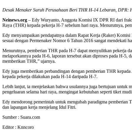
Desak Menaker Suruh Perusahaan Beri THR H-14 Lebaran, DPR: H-
Neinews.org
– Edy Wuryanto, Anggota Komisi IX DPR RI dari fraks
Raya (THR) kepada pekerja H-7 sebelum hari raya. Menurutnya, pe
Edy menyampaikan pendapatnya dalam Rapat Kerja (Raker) Komisi I
sesuai dengan Permenaker Nomor 6 Tahun 2016 sangat mendekati hari
Menurutnya, pemberian THR pada H-7 dapat menyulitkan pekerja dal
melaporkannya pada H-6, laporan tersebut akan diproses pada H-5, 
memberikan THR,” ujarnya.
Edy juga memberikan perbandingan dengan pemberian THR kepada Apa
kepada pekerja dilakukan pada H-14 daripada H-7.
Lebih lanjut, ia menjelaskan bahwa usulannya juga bertujuan unt
pengeluaran selama hari raya, mengingat kebutuhan seperti tiket mud
Edy mendorong pemerintah untuk mengubah paradigma pemberian THR
dan lapangan kerja menjelang Idul Fitri.
Sumber : Suara.com
Editor : Knncoro