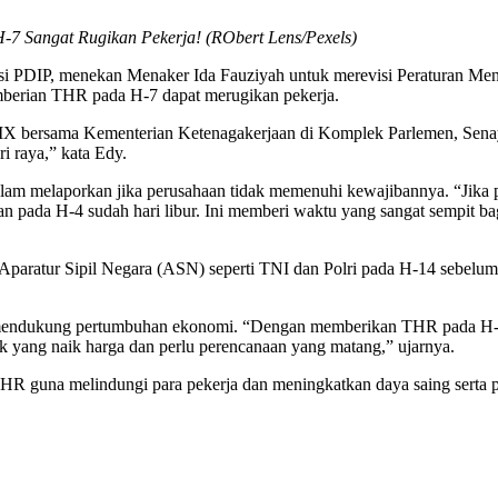
7 Sangat Rugikan Pekerja! (RObert Lens/Pexels)
i PDIP, menekan Menaker Ida Fauziyah untuk merevisi Peraturan Ment
mberian THR pada H-7 dapat merugikan pekerja.
X bersama Kementerian Ketenagakerjaan di Komplek Parlemen, Senaya
 raya,” kata Edy.
am melaporkan jika perusahaan tidak memenuhi kewajibannya. “Jika 
dan pada H-4 sudah hari libur. Ini memberi waktu yang sangat sempit 
ratur Sipil Negara (ASN) seperti TNI dan Polri pada H-14 sebelum h
uk mendukung pertumbuhan ekonomi. “Dengan memberikan THR pada H-
ik yang naik harga dan perlu perencanaan yang matang,” ujarnya.
 guna melindungi para pekerja dan meningkatkan daya saing serta p