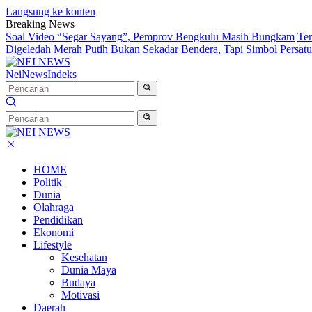
Langsung ke konten
Breaking News
Soal Video “Segar Sayang”, Pemprov Bengkulu Masih Bungkam
Te
Digeledah
Merah Putih Bukan Sekadar Bendera, Tapi Simbol Persat
NeiNews
Indeks
HOME
Politik
Dunia
Olahraga
Pendidikan
Ekonomi
Lifestyle
Kesehatan
Dunia Maya
Budaya
Motivasi
Daerah