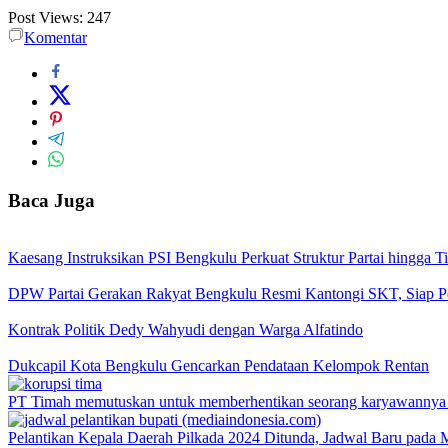
Post Views:
247
Komentar
Baca Juga
Kaesang Instruksikan PSI Bengkulu Perkuat Struktur Partai hingga 
DPW Partai Gerakan Rakyat Bengkulu Resmi Kantongi SKT, Siap Per
Kontrak Politik Dedy Wahyudi dengan Warga Alfatindo
Dukcapil Kota Bengkulu Gencarkan Pendataan Kelompok Rentan
PT Timah memutuskan untuk memberhentikan seorang karyawannya se
Pelantikan Kepala Daerah Pilkada 2024 Ditunda, Jadwal Baru pada 