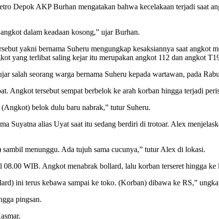
Metro Depok AKP Burhan mengatakan bahwa kecelakaan terjadi saat angkot
, angkot dalam keadaan kosong,” ujar Burhan.
 tersebut yakni bernama Suheru mengungkap kesaksiannya saat angkot 
gkot yang terlibat saling kejar itu merupakan angkot 112 dan angkot 
 ujar salah seorang warga bernama Suheru kepada wartawan, pada Rabu
at. Angkot tersebut sempat berbelok ke arah korban hingga terjadi peris
. (Angkot) belok dulu baru nabrak,” tutur Suheru.
uyatna alias Uyat saat itu sedang berdiri di trotoar. Alex menjelaska
oar) sambil menunggu. Ada tujuh sama cucunya,” tutur Alex di lokasi.
ul 08.00 WIB. Angkot menabrak bollard, lalu korban terseret hingga ke 
bollard) ini terus kebawa sampai ke toko. (Korban) dibawa ke RS,” ungk
ngga pingsan.
Kasmar.