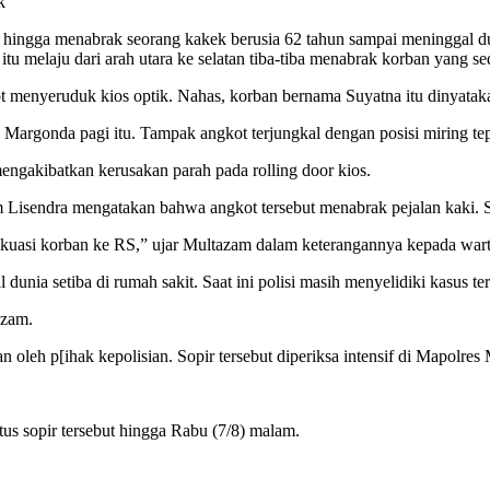
k
hingga menabrak seorang kakek berusia 62 tahun sampai meninggal dunia
melaju dari arah utara ke selatan tiba-tiba menabrak korban yang seda
kot menyeruduk kios optik. Nahas, korban bernama Suyatna itu dinyatak
Margonda pagi itu. Tampak angkot terjungkal dengan posisi miring tepa
mengakibatkan kerusakan parah pada rolling door kios.
m Lisendra mengatakan bahwa angkot tersebut menabrak pejalan kaki. 
akuasi korban ke RS,” ujar Multazam dalam keterangannya kepada war
nia setiba di rumah sakit. Saat ini polisi masih menyelidiki kasus ter
azam.
 oleh p[ihak kepolisian. Sopir tersebut diperiksa intensif di Mapolre
tus sopir tersebut hingga Rabu (7/8) malam.