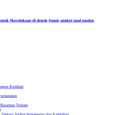
depok
#kecelakaan di depok
#sopir angkot ugal-ugalan
angun Kembali
eselamatan
 Basarnas Ternate
Diduga Akibat Hipotermia dan Kelelahan