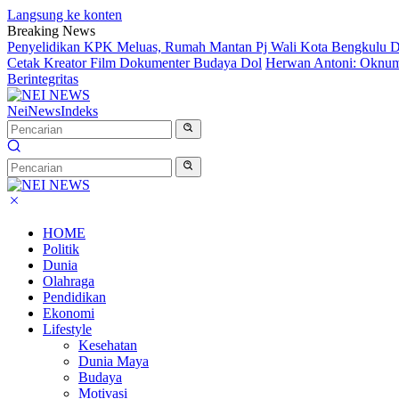
Langsung ke konten
Breaking News
Penyelidikan KPK Meluas, Rumah Mantan Pj Wali Kota Bengkulu D
Cetak Kreator Film Dokumenter Budaya Dol
Herwan Antoni: Oknum 
Berintegritas
NeiNews
Indeks
HOME
Politik
Dunia
Olahraga
Pendidikan
Ekonomi
Lifestyle
Kesehatan
Dunia Maya
Budaya
Motivasi