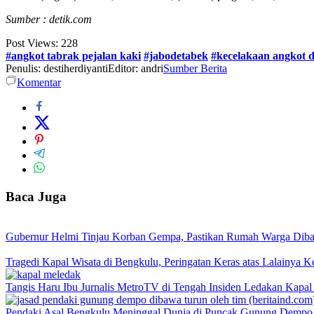
Sumber : detik.com
Post Views:
228
#angkot tabrak pejalan kaki
#jabodetabek
#kecelakaan angkot 
Penulis: destiherdiyanti
Editor: andri
Sumber Berita
Komentar
Baca Juga
Gubernur Helmi Tinjau Korban Gempa, Pastikan Rumah Warga Dib
Tragedi Kapal Wisata di Bengkulu, Peringatan Keras atas Lalainya K
Tangis Haru Ibu Jurnalis MetroTV di Tengah Insiden Ledakan Kapal
Pendaki Asal Bengkulu Meninggal Dunia di Puncak Gunung Dempo, 