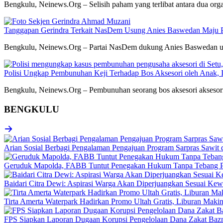
Bengkulu, Neinews.Org – Selisih paham yang terlibat antara dua or
Tanggapan Gerindra Terkait NasDem Usung Anies Baswedan Maju Pi
Bengkulu, Neinews.Org – Partai NasDem dukung Anies Baswedan untuk
Polisi Ungkap Pembunuhan Keji Terhadap Bos Aksesori oleh Anak, Is
Bengkulu, Neinews.Org – Pembunuhan seorang bos aksesori aksesori d
BENGKULU
Arian Sosial Berbagi Pengalaman Pengajuan Program Sarpras Sawit
Geruduk Mapolda, FABB Tuntut Penegakan Hukum Tanpa Tebang P
Baidari Citra Dewi: Aspirasi Warga Akan Diperjuangkan Sesuai K
Tirta Amerta Waterpark Hadirkan Promo Ultah Gratis, Liburan Maki
FPS Siapkan Laporan Dugaan Korupsi Pengelolaan Dana Zakat Baz