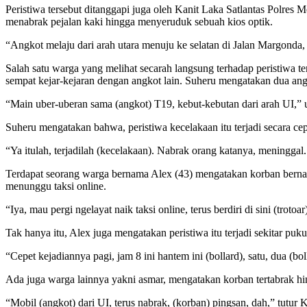
Peristiwa tersebut ditanggapi juga oleh Kanit Laka Satlantas Polres 
menabrak pejalan kaki hingga menyeruduk sebuah kios optik.
“Angkot melaju dari arah utara menuju ke selatan di Jalan Margonda
Salah satu warga yang melihat secarah langsung terhadap peristiwa
sempat kejar-kejaran dengan angkot lain. Suheru mengatakan dua an
“Main uber-uberan sama (angkot) T19, kebut-kebutan dari arah UI,”
Suheru mengatakan bahwa, peristiwa kecelakaan itu terjadi secara cep
“Ya itulah, terjadilah (kecelakaan). Nabrak orang katanya, meninggal
Terdapat seorang warga bernama Alex (43) mengatakan korban bernama S
menunggu taksi online.
“Iya, mau pergi ngelayat naik taksi online, terus berdiri di sini (trot
Tak hanya itu, Alex juga mengatakan peristiwa itu terjadi sekitar puk
“Cepet kejadiannya pagi, jam 8 ini hantem ini (bollard), satu, dua (
Ada juga warga lainnya yakni asmar, mengatakan korban tertabrak hi
“Mobil (angkot) dari UI, terus nabrak, (korban) pingsan, dah,” tutur 