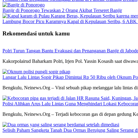
Banjir di Ponorogo Tewaskan 2 Orang Akibat Terseret Banjir
Lambung Bocor Picu Karamnya Kapal di Kepulauan Seribu, 6 ABK 
Rekomendasi untuk kamu
Polri Turun Tangan Bantu Evakuasi dan Penanganan Banjir di Jabod
Kakorpolairud Baharkam Polri, Irjen Pol. Yassin Kosasih saat diwa
Langar Lalu Lintas Sopir Pikap Dimintai Rp 50 Ribu oleh Oknum Pol
Bengkulu, Neinews.Org – Viral sebuah pikap melanggar lalu lintas di ja
Polisi Alihkan Arus Lalu Lintas Guna Menghindari Lokasi Kebocora
Bengkulu, Neinews.Org – Terjadi kebocoran gas di depan gedung Ke
Selisih Paham Sangketa Tanah Dua Ormas Berujung Saling Serang di