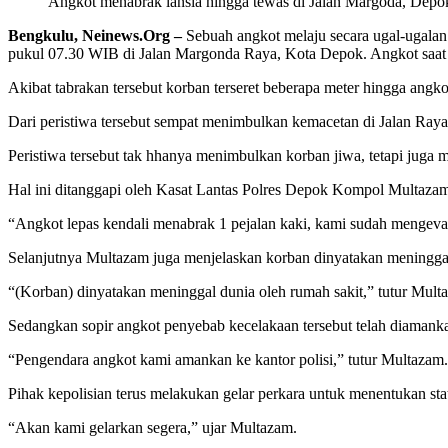
Angkot menabrak lansia hingga tewas di Jalan Margoda, Depo
Bengkulu, Neinews.Org –
Sebuah angkot melaju secara ugal-ugalan 
pukul 07.30 WIB di Jalan Margonda Raya, Kota Depok. Angkot saat itu 
Akibat tabrakan tersebut korban terseret beberapa meter hingga ang
Dari peristiwa tersebut sempat menimbulkan kemacetan di Jalan Raya 
Peristiwa tersebut tak hhanya menimbulkan korban jiwa, tetapi juga 
Hal ini ditanggapi oleh Kasat Lantas Polres Depok Kompol Multaza
“Angkot lepas kendali menabrak 1 pejalan kaki, kami sudah mengev
Selanjutnya Multazam juga menjelaskan korban dinyatakan meninggal du
“(Korban) dinyatakan meninggal dunia oleh rumah sakit,” tutur Mult
Sedangkan sopir angkot penyebab kecelakaan tersebut telah diamankan
“Pengendara angkot kami amankan ke kantor polisi,” tutur Multazam.
Pihak kepolisian terus melakukan gelar perkara untuk menentukan sta
“Akan kami gelarkan segera,” ujar Multazam.