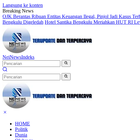
Langsung ke konten
Breaking News
OJK Berantas Ribuan Entitas Keuangan Ilegal, Pinjol Jadi Kasus Te
Bengkulu Digeledah
Hotel Santika Bengkulu Meriahkan HUT RI Le
NeiNews
Indeks
HOME
Politik
Dunia