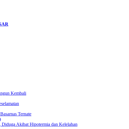
 SAR
angun Kembali
eselamatan
 Basarnas Ternate
Diduga Akibat Hipotermia dan Kelelahan