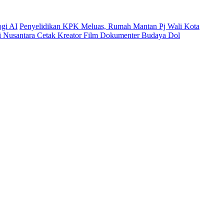
ogi AI
Penyelidikan KPK Meluas, Rumah Mantan Pj Wali Kota
mi Nusantara Cetak Kreator Film Dokumenter Budaya Dol