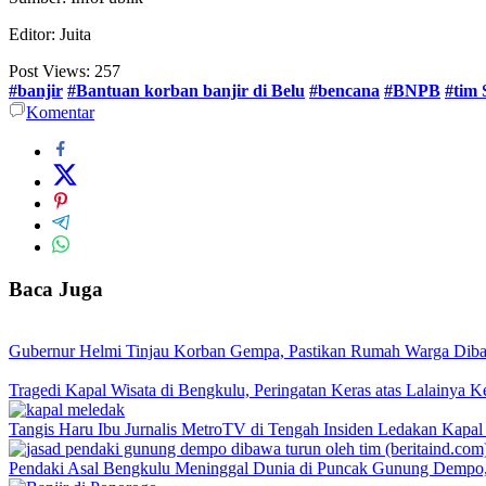
Editor: Juita
Post Views:
257
#banjir
#Bantuan korban banjir di Belu
#bencana
#BNPB
#tim
Komentar
Baca Juga
Gubernur Helmi Tinjau Korban Gempa, Pastikan Rumah Warga Dib
Tragedi Kapal Wisata di Bengkulu, Peringatan Keras atas Lalainya K
Tangis Haru Ibu Jurnalis MetroTV di Tengah Insiden Ledakan Kapal
Pendaki Asal Bengkulu Meninggal Dunia di Puncak Gunung Dempo, 