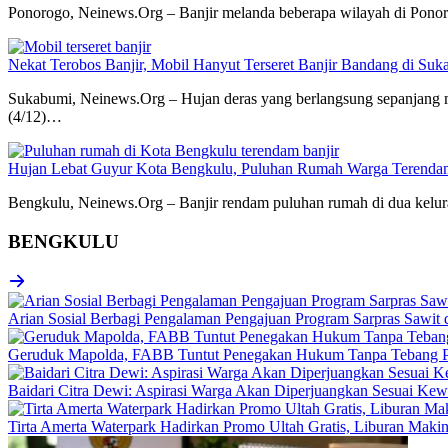
Ponorogo, Neinews.Org – Banjir melanda beberapa wilayah di Ponor
Nekat Terobos Banjir, Mobil Hanyut Terseret Banjir Bandang di Su
Sukabumi, Neinews.Org – Hujan deras yang berlangsung sepanjang
(4/12)…
Hujan Lebat Guyur Kota Bengkulu, Puluhan Rumah Warga Terendam
Bengkulu, Neinews.Org – Banjir rendam puluhan rumah di dua kelura
BENGKULU
Arian Sosial Berbagi Pengalaman Pengajuan Program Sarpras Sawit
Geruduk Mapolda, FABB Tuntut Penegakan Hukum Tanpa Tebang P
Baidari Citra Dewi: Aspirasi Warga Akan Diperjuangkan Sesuai K
Tirta Amerta Waterpark Hadirkan Promo Ultah Gratis, Liburan Maki