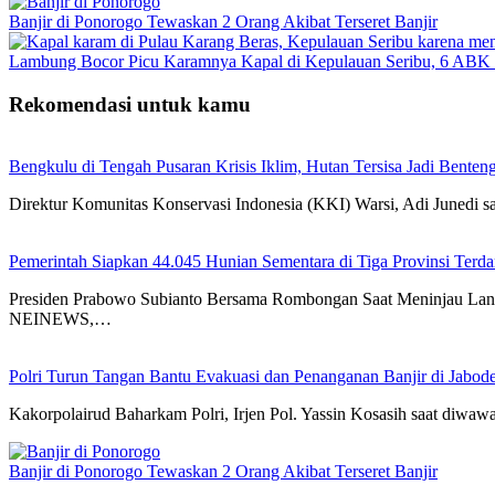
Banjir di Ponorogo Tewaskan 2 Orang Akibat Terseret Banjir
Lambung Bocor Picu Karamnya Kapal di Kepulauan Seribu, 6 ABK 
Rekomendasi untuk kamu
Bengkulu di Tengah Pusaran Krisis Iklim, Hutan Tersisa Jadi Benteng
Direktur Komunitas Konservasi Indonesia (KKI) Warsi, Adi Junedi
Pemerintah Siapkan 44.045 Hunian Sementara di Tiga Provinsi Ter
Presiden Prabowo Subianto Bersama Rombongan Saat Meninjau Lang
NEINEWS,…
Polri Turun Tangan Bantu Evakuasi dan Penanganan Banjir di Jabod
Kakorpolairud Baharkam Polri, Irjen Pol. Yassin Kosasih saat diwa
Banjir di Ponorogo Tewaskan 2 Orang Akibat Terseret Banjir