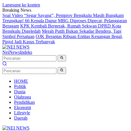
Langsung ke konten
Breaking News
Soal Video “Segar Sayang”, Pemprov Bengkulu Masih Bungkam
Terungkap! 66 Kepala Dapur MBG Diproses Dipecat, Pelanggaran
Beragam
KPK Kembali Bergerak, Rumah Sekwan DPRD Kota
Bengkulu Digeledah
Merah Putih Bukan Sekadar Bendera, Tapi
Simbol Persatuan
OJK Berantas Ribuan Entitas Keuangan Ilegal,
Pinjol Jadi Kasus Terbanyak
NeiNews
Indeks
HOME
Politik
Dunia
Olahraga
Pendidikan
Ekonomi
Lifestyle
Daerah