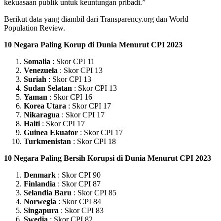
kekuasaan publik untuk keuntungan pribadi.”
Berikut data yang diambil dari Transparency.org dan World
Population Review.
10 Negara Paling Korup di Dunia Menurut CPI 2023
Somalia
: Skor CPI 11
Venezuela
: Skor CPI 13
Suriah
: Skor CPI 13
Sudan Selatan
: Skor CPI 13
Yaman
: Skor CPI 16
Korea Utara
: Skor CPI 17
Nikaragua
: Skor CPI 17
Haiti
: Skor CPI 17
Guinea Ekuator
: Skor CPI 17
Turkmenistan
: Skor CPI 18
10 Negara Paling Bersih Korupsi di Dunia Menurut CPI 2023
Denmark
: Skor CPI 90
Finlandia
: Skor CPI 87
Selandia Baru
: Skor CPI 85
Norwegia
: Skor CPI 84
Singapura
: Skor CPI 83
Swedia
: Skor CPI 82