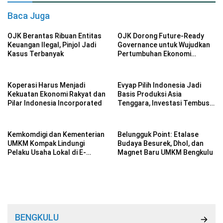
Baca Juga
OJK Berantas Ribuan Entitas
OJK Dorong Future-Ready
Keuangan Ilegal, Pinjol Jadi
Governance untuk Wujudkan
Kasus Terbanyak
Pertumbuhan Ekonomi
Berkelanjutan
Koperasi Harus Menjadi
Evyap Pilih Indonesia Jadi
Kekuatan Ekonomi Rakyat dan
Basis Produksi Asia
Pilar Indonesia Incorporated
Tenggara, Investasi Tembus
Rp 2,34 Triliun
Kemkomdigi dan Kementerian
Belungguk Point: Etalase
UMKM Kompak Lindungi
Budaya Besurek, Dhol, dan
Pelaku Usaha Lokal di E-
Magnet Baru UMKM Bengkulu
Commerce
BENGKULU