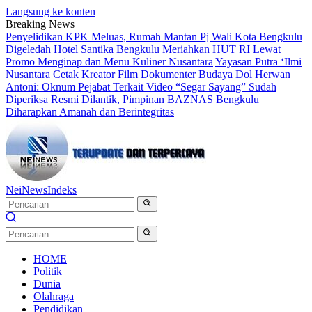
Langsung ke konten
Breaking News
Penyelidikan KPK Meluas, Rumah Mantan Pj Wali Kota Bengkulu
Digeledah
Hotel Santika Bengkulu Meriahkan HUT RI Lewat
Promo Menginap dan Menu Kuliner Nusantara
Yayasan Putra ‘Ilmi
Nusantara Cetak Kreator Film Dokumenter Budaya Dol
Herwan
Antoni: Oknum Pejabat Terkait Video “Segar Sayang” Sudah
Diperiksa
Resmi Dilantik, Pimpinan BAZNAS Bengkulu
Diharapkan Amanah dan Berintegritas
NeiNews
Indeks
HOME
Politik
Dunia
Olahraga
Pendidikan