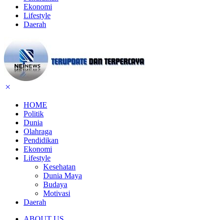
Ekonomi
Lifestyle
Daerah
HOME
Politik
Dunia
Olahraga
Pendidikan
Ekonomi
Lifestyle
Kesehatan
Dunia Maya
Budaya
Motivasi
Daerah
ABOUT US