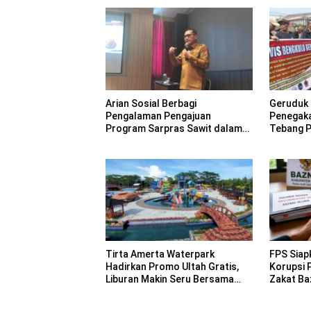
Arian Sosial Berbagi
Geruduk 
Pengalaman Pengajuan
Penegak
Program Sarpras Sawit dalam
Tebang Pi
Pelatihan BPDP
Tirta Amerta Waterpark
FPS Siap
Hadirkan Promo Ultah Gratis,
Korupsi 
Liburan Makin Seru Bersama
Zakat Ba
Keluarga