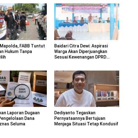
Mapolda, FABB Tuntut
Baidari Citra Dewi: Aspirasi
an Hukum Tanpa
Warga Akan Diperjuangkan
lih
Sesuai Kewenangan DPRD
Provinsi Bengkulu
kan Laporan Dugaan
Dediyanto Tegaskan
Pengelolaan Dana
Pernyataannya Bertujuan
znas Seluma
Menjaga Situasi Tetap Kondusif