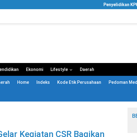
Penyelidikan KPK Meluas, Rumah
endidikan
Ekonomi
Lifestyle
Daerah
aerah
Home
Indeks
Kode Etik Perusahaan
Pedoman Medi
B
Gelar Kegiatan CSR Bagikan