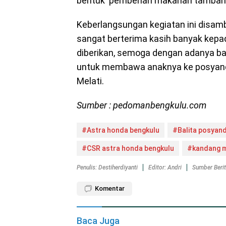
bentuk pemberian makanan tambaha
Keberlangsungan kegiatan ini disamb
sangat berterima kasih banyak kepa
diberikan, semoga dengan adanya ba
untuk membawa anaknya ke posyand
Melati.
Sumber : pedomanbengkulu.com
#Astra honda bengkulu
#Balita posyan
#CSR astra honda bengkulu
#kandang 
Penulis: Destiherdiyanti
Editor: Andri
Sumber Beri
Komentar
Baca Juga