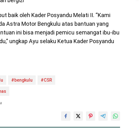
n bergizi”
ut baik oleh Kader Posyandu Melati II. “Kami
da Astra Motor Bengkulu atas bantuan yang
ntuan ini bisa menjadi pemicu semangat ibu-ibu
u,” ungkap Ayu selaku Ketua Kader Posyandu
du
#bengkulu
#CSR
mas
ta