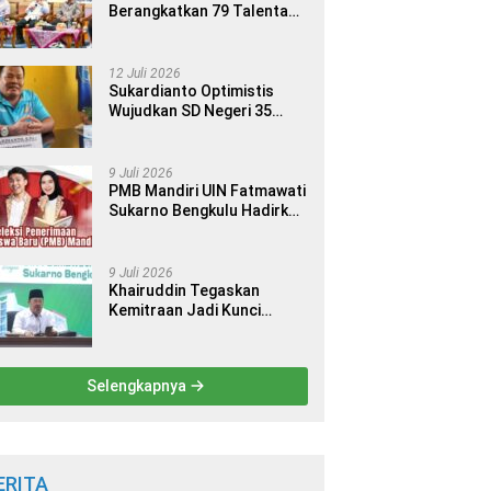
Berangkatkan 79 Talenta
Terbaik Indonesia ke 14
Ajang Internasional
12 Juli 2026
Sukardianto Optimistis
Wujudkan SD Negeri 35
Seluma sebagai Sekolah
yang Berkualitas dan
Berdaya Saing
9 Juli 2026
PMB Mandiri UIN Fatmawati
Sukarno Bengkulu Hadirkan
9 Jalur Seleksi bagi Calon
Mahasiswa
9 Juli 2026
Khairuddin Tegaskan
Kemitraan Jadi Kunci
Kemajuan Perguruan Tinggi
Keagamaan Islam
Selengkapnya
ERITA