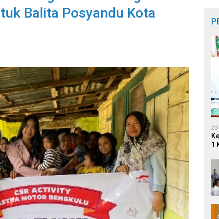
uk Balita Posyandu Kota
P
23
Ke
1 