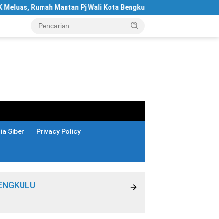
 Mantan Pj Wali Kota Bengkulu Digeledah
Hotel Santika Be
a Siber
Privacy Policy
ENGKULU