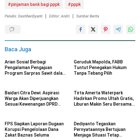
#pinjaman bank bagi pppk
#pppk
Penulis: Destiherdiyanti
Editor: Andri
Sumber Berita
Baca Juga
Arian Sosial Berbagi
Geruduk Mapolda, FABB
Pengalaman Pengajuan
Tuntut Penegakan Hukum
Program Sarpras Sawit dalam
Tanpa Tebang Pilih
Pelatihan BPDP
Baidari Citra Dewi: Aspirasi
Tirta Amerta Waterpark
Warga Akan Diperjuangkan
Hadirkan Promo Ultah Gratis,
Sesuai Kewenangan DPRD
Liburan Makin Seru Bersama
Provinsi Bengkulu
Keluarga
FPS Siapkan Laporan Dugaan
Dediyanto Tegaskan
Korupsi Pengelolaan Dana
Pernyataannya Bertujuan
Zakat Baznas Seluma
Menjaga Situasi Tetap