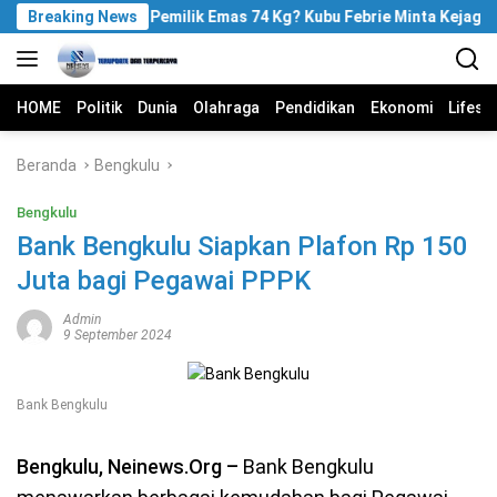
Langsung
Breaking News
Siapa Pemilik Emas 74 Kg? Kubu Febrie Minta Kejagung
ke
konten
HOME
Politik
Dunia
Olahraga
Pendidikan
Ekonomi
Lifest
Beranda
Bengkulu
Bengkulu
Bank Bengkulu Siapkan Plafon Rp 150
Juta bagi Pegawai PPPK
Admin
9 September 2024
Bank Bengkulu
Bengkulu, Neinews.Org –
Bank Bengkulu