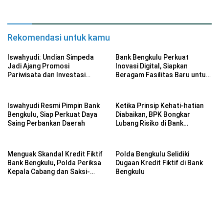
Kondusif
Rekomendasi untuk kamu
Iswahyudi: Undian Simpeda
Bank Bengkulu Perkuat
Jadi Ajang Promosi
Inovasi Digital, Siapkan
Pariwisata dan Investasi
Beragam Fasilitas Baru untuk
Bengkulu
Nasabah
Iswahyudi Resmi Pimpin Bank
Ketika Prinsip Kehati-hatian
Bengkulu, Siap Perkuat Daya
Diabaikan, BPK Bongkar
Saing Perbankan Daerah
Lubang Risiko di Bank
Bengkulu
Menguak Skandal Kredit Fiktif
Polda Bengkulu Selidiki
Bank Bengkulu, Polda Periksa
Dugaan Kredit Fiktif di Bank
Kepala Cabang dan Saksi-
Bengkulu
Saksi