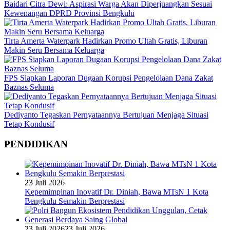
Baidari Citra Dewi: Aspirasi Warga Akan Diperjuangkan Sesuai
Kewenangan DPRD Provinsi Bengkulu
Tirta Amerta Waterpark Hadirkan Promo Ultah Gratis, Liburan
Makin Seru Bersama Keluarga
FPS Siapkan Laporan Dugaan Korupsi Pengelolaan Dana Zakat
Baznas Seluma
Dediyanto Tegaskan Pernyataannya Bertujuan Menjaga Situasi
Tetap Kondusif
PENDIDIKAN
23 Juli 2026
Kepemimpinan Inovatif Dr. Diniah, Bawa MTsN 1 Kota
Bengkulu Semakin Berprestasi
23 Juli 2026
23 Juli 2026