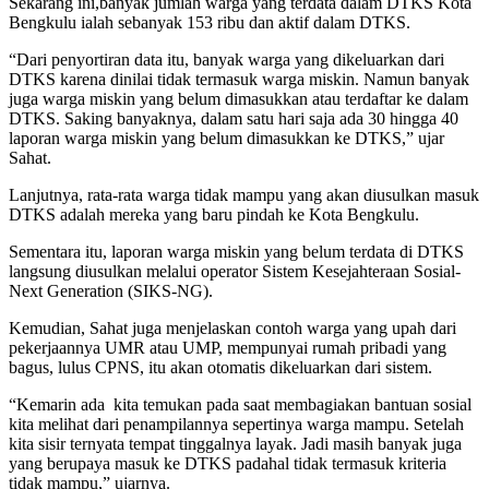
Sekarang ini,banyak jumlah warga yang terdata dalam DTKS Kota
Bengkulu ialah sebanyak 153 ribu dan aktif dalam DTKS.
“Dari penyortiran data itu, banyak warga yang dikeluarkan dari
DTKS karena dinilai tidak termasuk warga miskin. Namun banyak
juga warga miskin yang belum dimasukkan atau terdaftar ke dalam
DTKS. Saking banyaknya, dalam satu hari saja ada 30 hingga 40
laporan warga miskin yang belum dimasukkan ke DTKS,” ujar
Sahat.
Lanjutnya, rata-rata warga tidak mampu yang akan diusulkan masuk
DTKS adalah mereka yang baru pindah ke Kota Bengkulu.
Sementara itu, laporan warga miskin yang belum terdata di DTKS
langsung diusulkan melalui operator Sistem Kesejahteraan Sosial-
Next Generation (SIKS-NG).
Kemudian, Sahat juga menjelaskan contoh warga yang upah dari
pekerjaannya UMR atau UMP, mempunyai rumah pribadi yang
bagus, lulus CPNS, itu akan otomatis dikeluarkan dari sistem.
“Kemarin ada kita temukan pada saat membagiakan bantuan sosial
kita melihat dari penampilannya sepertinya warga mampu. Setelah
kita sisir ternyata tempat tinggalnya layak. Jadi masih banyak juga
yang berupaya masuk ke DTKS padahal tidak termasuk kriteria
tidak mampu,” ujarnya.