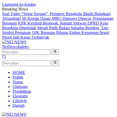
Langsung ke konten
Breaking News
Soal Video “Segar Sayang”, Pemprov Bengkulu Masih Bungkam
Terungkap! 66 Kepala Dapur MBG Diproses Dipecat, Pelanggaran
Beragam
KPK Kembali Bergerak, Rumah Sekwan DPRD Kota
Bengkulu Digeledah
Merah Putih Bukan Sekadar Bendera, Tapi
Simbol Persatuan
OJK Berantas Ribuan Entitas Keuangan Ilegal,
Pinjol Jadi Kasus Terbanyak
NeiNews
Indeks
HOME
Politik
Dunia
Olahraga
Pendidikan
Ekonomi
Lifestyle
Daerah