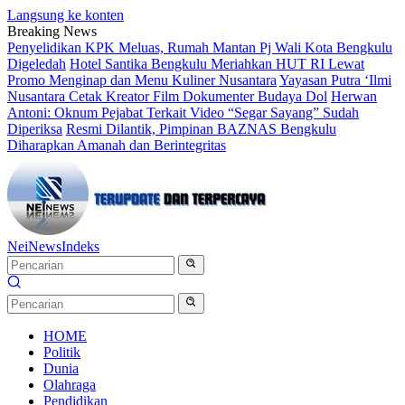
Langsung ke konten
Breaking News
Penyelidikan KPK Meluas, Rumah Mantan Pj Wali Kota Bengkulu
Digeledah
Hotel Santika Bengkulu Meriahkan HUT RI Lewat
Promo Menginap dan Menu Kuliner Nusantara
Yayasan Putra ‘Ilmi
Nusantara Cetak Kreator Film Dokumenter Budaya Dol
Herwan
Antoni: Oknum Pejabat Terkait Video “Segar Sayang” Sudah
Diperiksa
Resmi Dilantik, Pimpinan BAZNAS Bengkulu
Diharapkan Amanah dan Berintegritas
NeiNews
Indeks
HOME
Politik
Dunia
Olahraga
Pendidikan