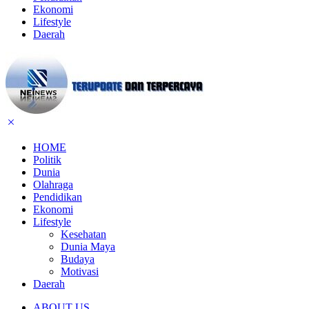
Ekonomi
Lifestyle
Daerah
HOME
Politik
Dunia
Olahraga
Pendidikan
Ekonomi
Lifestyle
Kesehatan
Dunia Maya
Budaya
Motivasi
Daerah
ABOUT US