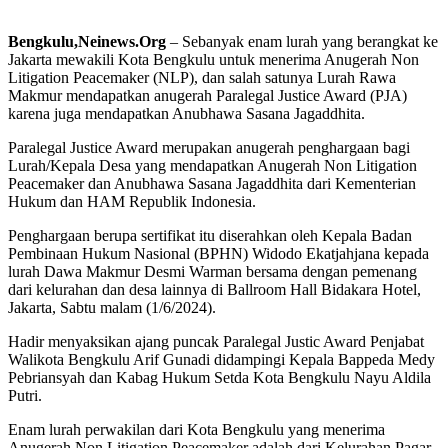
Bengkulu,Neinews.Org
– Sebanyak enam lurah yang berangkat ke
Jakarta mewakili Kota Bengkulu untuk menerima Anugerah Non
Litigation Peacemaker (NLP), dan salah satunya Lurah Rawa
Makmur mendapatkan anugerah Paralegal Justice Award (PJA)
karena juga mendapatkan Anubhawa Sasana Jagaddhita.
Paralegal Justice Award merupakan anugerah penghargaan bagi
Lurah/Kepala Desa yang mendapatkan Anugerah Non Litigation
Peacemaker dan Anubhawa Sasana Jagaddhita dari Kementerian
Hukum dan HAM Republik Indonesia.
Penghargaan berupa sertifikat itu diserahkan oleh Kepala Badan
Pembinaan Hukum Nasional (BPHN) Widodo Ekatjahjana kepada
lurah Dawa Makmur Desmi Warman bersama dengan pemenang
dari kelurahan dan desa lainnya di Ballroom Hall Bidakara Hotel,
Jakarta, Sabtu malam (1/6/2024).
Hadir menyaksikan ajang puncak Paralegal Justic Award Penjabat
Walikota Bengkulu Arif Gunadi didampingi Kepala Bappeda Medy
Pebriansyah dan Kabag Hukum Setda Kota Bengkulu Nayu Aldila
Putri.
Enam lurah perwakilan dari Kota Bengkulu yang menerima
Anugerah Non Litigation Peacemaker adalah dari Kelurahan Pagar