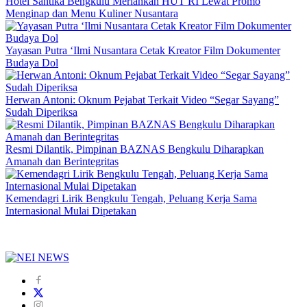
Hotel Santika Bengkulu Meriahkan HUT RI Lewat Promo
Menginap dan Menu Kuliner Nusantara
Yayasan Putra ‘Ilmi Nusantara Cetak Kreator Film Dokumenter
Budaya Dol
Herwan Antoni: Oknum Pejabat Terkait Video “Segar Sayang”
Sudah Diperiksa
Resmi Dilantik, Pimpinan BAZNAS Bengkulu Diharapkan
Amanah dan Berintegritas
Kemendagri Lirik Bengkulu Tengah, Peluang Kerja Sama
Internasional Mulai Dipetakan