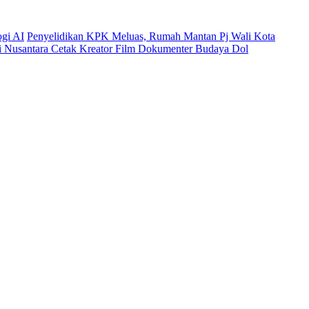
ogi AI
Penyelidikan KPK Meluas, Rumah Mantan Pj Wali Kota
mi Nusantara Cetak Kreator Film Dokumenter Budaya Dol