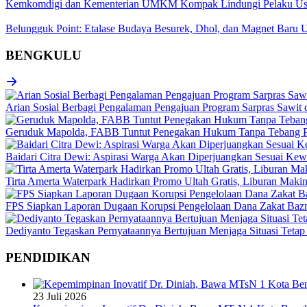
Kemkomdigi dan Kementerian UMKM Kompak Lindungi Pelaku Us
Belungguk Point: Etalase Budaya Besurek, Dhol, dan Magnet Ba
BENGKULU
Arian Sosial Berbagi Pengalaman Pengajuan Program Sarpras Sawit
Geruduk Mapolda, FABB Tuntut Penegakan Hukum Tanpa Tebang P
Baidari Citra Dewi: Aspirasi Warga Akan Diperjuangkan Sesuai K
Tirta Amerta Waterpark Hadirkan Promo Ultah Gratis, Liburan Maki
FPS Siapkan Laporan Dugaan Korupsi Pengelolaan Dana Zakat Baz
Dediyanto Tegaskan Pernyataannya Bertujuan Menjaga Situasi Tetap
PENDIDIKAN
23 Juli 2026