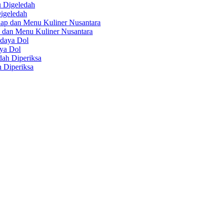
igeledah
 dan Menu Kuliner Nusantara
aya Dol
 Diperiksa