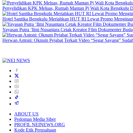
Penyelidikan KPK Meluas, Rumah Mantan Pj Wali Kota Bengkulu D
Hotel Santika Bengkulu Meriahkan HUT RI Lewat Promo Menginap
Yayasan Putra ‘Ilmi Nusantara Cetak Kreator Film Dokumenter Bud
Herwan Antoni: Oknum Pejabat Terkait Video “Segar Sayang” Sudah
ABOUT US
Pedoman Media Siber
PROFIL NEINEWS.ORG
Kode Etik Perusahaan