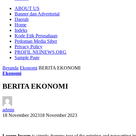
ABOUT US
Banner dan Advertorial
Daerah
Home
Indeks
Kode Etik Perusahaan
Pedoman Media Siber
Privacy Policy
PROFIL NEINEWS.ORG
Sample Page
Beranda
Ekonomi
BERITA EKONOMI
Ekonomi
BERITA EKONOMI
admin
18 November 2023
18 November 2023
Lorem Ipsum
is simply dummy text of the printing and typesetting 