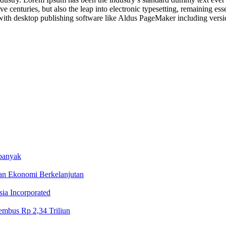
e centuries, but also the leap into electronic typesetting, remaining es
with desktop publishing software like Aldus PageMaker including vers
rbanyak
n Ekonomi Berkelanjutan
ia Incorporated
Tembus Rp 2,34 Triliun