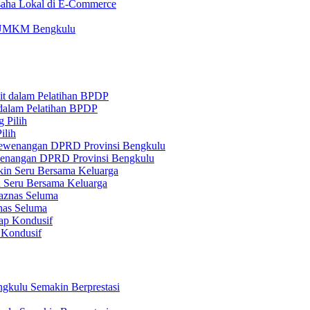
aha Lokal di E-Commerce
ru UMKM Bengkulu
 dalam Pelatihan BPDP
ilih
ewenangan DPRD Provinsi Bengkulu
n Seru Bersama Keluarga
nas Seluma
 Kondusif