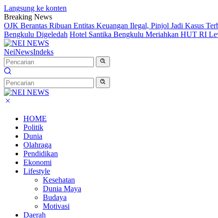
Langsung ke konten
Breaking News
OJK Berantas Ribuan Entitas Keuangan Ilegal, Pinjol Jadi Kasus Te
Bengkulu Digeledah
Hotel Santika Bengkulu Meriahkan HUT RI Le
NeiNews
Indeks
HOME
Politik
Dunia
Olahraga
Pendidikan
Ekonomi
Lifestyle
Kesehatan
Dunia Maya
Budaya
Motivasi
Daerah