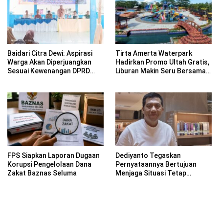
Baidari Citra Dewi: Aspirasi
Tirta Amerta Waterpark
Warga Akan Diperjuangkan
Hadirkan Promo Ultah Gratis,
Sesuai Kewenangan DPRD
Liburan Makin Seru Bersama
Provinsi Bengkulu
Keluarga
FPS Siapkan Laporan Dugaan
Dediyanto Tegaskan
Korupsi Pengelolaan Dana
Pernyataannya Bertujuan
Zakat Baznas Seluma
Menjaga Situasi Tetap
Kondusif