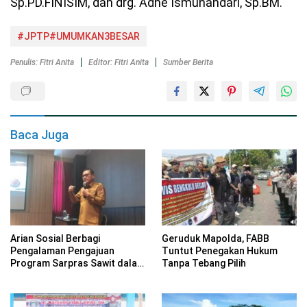
Sp.PD.FINISIM, dan drg. Adhe Ismunandari, Sp.BM.
#JPTP#UMUMKAN3BESAR
Penulis: Fitri Anita
Editor: Fitri Anita
Sumber Berita
Baca Juga
Arian Sosial Berbagi
Geruduk Mapolda, FABB
Pengalaman Pengajuan
Tuntut Penegakan Hukum
Program Sarpras Sawit dalam
Tanpa Tebang Pilih
Pelatihan BPDP