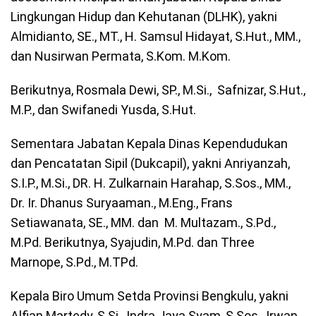
Lingkungan Hidup dan Kehutanan (DLHK), yakni
Almidianto, SE., MT., H. Samsul Hidayat, S.Hut., MM.,
dan Nusirwan Permata, S.Kom. M.Kom.
Berikutnya, Rosmala Dewi, SP., M.Si., Safnizar, S.Hut.,
M.P., dan Swifanedi Yusda, S.Hut.
Sementara Jabatan Kepala Dinas Kependudukan
dan Pencatatan Sipil (Dukcapil), yakni Anriyanzah,
S.I.P., M.Si., DR. H. Zulkarnain Harahap, S.Sos., MM.,
Dr. Ir. Dhanus Suryaaman., M.Eng., Frans
Setiawanata, SE., MM. dan M. Multazam., S.Pd.,
M.Pd. Berikutnya, Syajudin, M.Pd. dan Three
Marnope, S.Pd., M.TPd.
Kepala Biro Umum Setda Provinsi Bengkulu, yakni
Alfian Martedy, S.Si., Indra Jaya Syam, S.Sos., Irwan