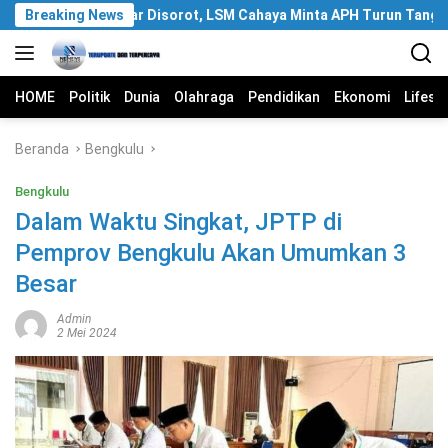
Langsung
Rp 5 Miliar Disorot, LSM Cahaya Minta APH Turun Tangan
Breaking News
ke
konten
HOME
Politik
Dunia
Olahraga
Pendidikan
Ekonomi
Lifest
Beranda
Bengkulu
Bengkulu
Dalam Waktu Singkat, JPTP di
Pemprov Bengkulu Akan Umumkan 3
Besar
Admin
2 Mei 2024