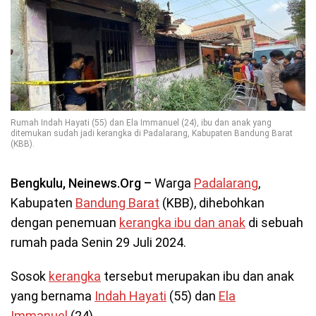
Rumah Indah Hayati (55) dan Ela Immanuel (24), ibu dan anak yang
ditemukan sudah jadi kerangka di Padalarang, Kabupaten Bandung Barat
(KBB).
Bengkulu, Neinews.Org –
Warga
Padalarang
,
Kabupaten
Bandung Barat
(KBB), dihebohkan
dengan penemuan
kerangka ibu dan anak
di sebuah
rumah pada Senin 29 Juli 2024.
Sosok
kerangka
tersebut merupakan ibu dan anak
yang bernama
Indah Hayati
(55) dan
Ela
Immanuel
(24).