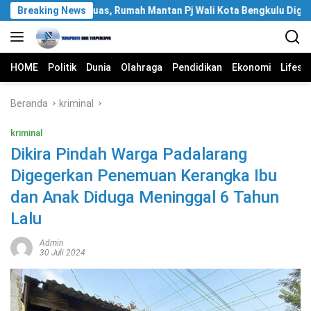
Langsung
ikan KPK Meluas, Rumah Mantan Pj Wali Kota Bengkulu Digeledah
Breaking News
ke
konten
HOME
Politik
Dunia
Olahraga
Pendidikan
Ekonomi
Lifest
Beranda
kriminal
kriminal
Dikira Pindah Warga Padalarang
Digegerkan Penemuan Kerangka Ibu
dan Anak Diduga Meninggal 6 Tahun
Lalu
Admin
30 Juli 2024