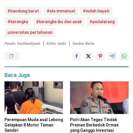
#bandung barat
#ela immanuel
#indah hayati
#kerangka
#kerangka ibu dan anak
#padalarang
universitas pertahanan
Penulis: Destiherdiyanti
Editor: Andri
Sumber Berita
Baca Juga
Perempuan Muda asal Lebong
Polri Akan Tegas Tindak
Gelapkan 8 Motor Teman
Preman Berkedok Ormas
Sendiri
yang Ganggu Investasi