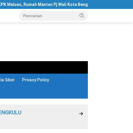
s, Rumah Mantan Pj Wali Kota Bengkulu Digeledah
Hotel Sa
a Siber
Privacy Policy
ENGKULU