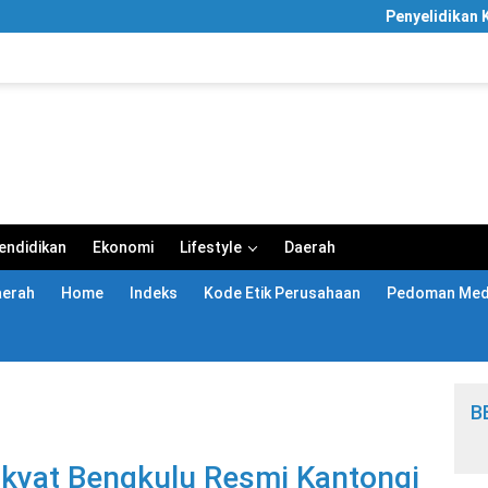
Penyelidikan KPK Melua
endidikan
Ekonomi
Lifestyle
Daerah
aerah
Home
Indeks
Kode Etik Perusahaan
Pedoman Medi
B
kyat Bengkulu Resmi Kantongi