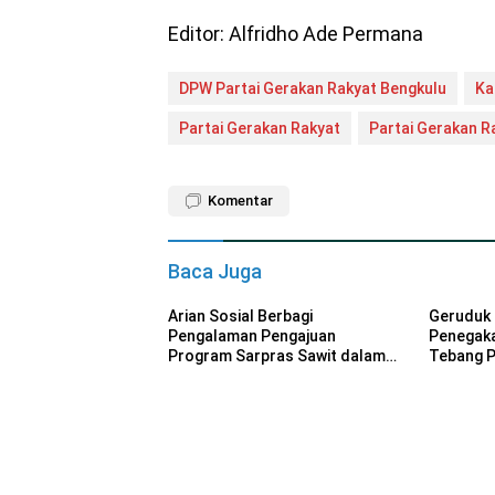
Editor: Alfridho Ade Permana
DPW Partai Gerakan Rakyat Bengkulu
Ka
Partai Gerakan Rakyat
Partai Gerakan R
Komentar
Baca Juga
Arian Sosial Berbagi
Geruduk 
Pengalaman Pengajuan
Penegak
Program Sarpras Sawit dalam
Tebang Pi
Pelatihan BPDP