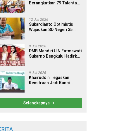
Berangkatkan 79 Talenta
Terbaik Indonesia ke 14
Ajang Internasional
12 Juli 2026
Sukardianto Optimistis
Wujudkan SD Negeri 35
Seluma sebagai Sekolah
yang Berkualitas dan
Berdaya Saing
9 Juli 2026
PMB Mandiri UIN Fatmawati
Sukarno Bengkulu Hadirkan
9 Jalur Seleksi bagi Calon
Mahasiswa
9 Juli 2026
Khairuddin Tegaskan
Kemitraan Jadi Kunci
Kemajuan Perguruan Tinggi
Keagamaan Islam
Selengkapnya
ERITA