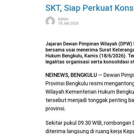
SKT, Siap Perkuat Konso
Admin
18 Juni 2026
Jajaran Dewan Pimpinan Wilayah (DPW) P
bersama usai menerima Surat Keteranga
Hukum Bengkulu, Kamis (18/6/2026). Te
legalitas organisasi serta konsolidasi s
NEINEWS, BENGKULU
— Dewan Pimpin
Provinsi Bengkulu resmi mengantongi
Wilayah Kementerian Hukum Bengkul
tersebut menjadi tonggak penting bag
provinsi.
Sekitar pukul 09.30 WIB, rombongan 
diterima langsung di ruang kerja K