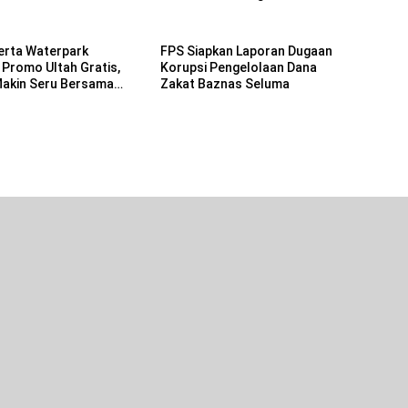
Provinsi Bengkulu
erta Waterpark
FPS Siapkan Laporan Dugaan
 Promo Ultah Gratis,
Korupsi Pengelolaan Dana
Makin Seru Bersama
Zakat Baznas Seluma